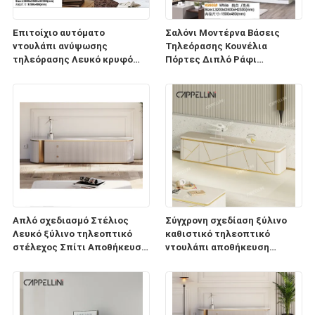
Επιτοίχιο αυτόματο
Σαλόνι Μοντέρνα Βάσεις
ντουλάπι ανύψωσης
Τηλεόρασης Κουνέλια
τηλεόρασης Λευκό κρυφό
Πόρτες Διπλό Ράφι
αναδυόμενο τζάκι
Βιβλιοθήκης MDF Ντουλάπι
γαλλικής τηλεόρασης
Απλό σχεδιασμό Στέλιος
Σύγχρονη σχεδίαση ξύλινο
Λευκό ξύλινο τηλεοπτικό
καθιστικό τηλεοπτικό
στέλεχος Σπίτι Αποθήκευση
ντουλάπι αποθήκευση
επίπλων Σύγχρονο Σύγχρονο
οικιακά έπιπλα πολυτελή
ξύλινο μαρμάρινο σχιστόλιθο
στυλ ξύλινα TV στεφάνια
TV ντουλάπι
MDF