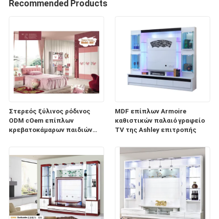
Recommended Products
Στερεός ξύλινος ρόδινος
MDF επίπλων Armoire
ODM cOem επίπλων
καθιστικών παλαιό γραφείο
κρεβατοκάμαρων παιδιών
TV της Ashley επιτροπής
βιλών