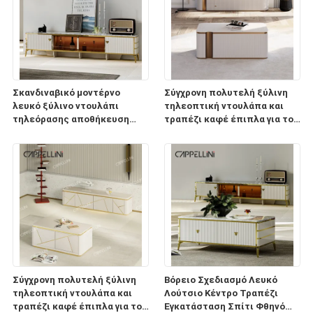
Σκανδιναβικό μοντέρνο
Σύγχρονη πολυτελή ξύλινη
λευκό ξύλινο ντουλάπι
τηλεοπτική ντουλάπα και
τηλεόρασης αποθήκευση
τραπέζι καφέ έπιπλα για το
έπιπλα σαλόνι πολυτελή
σπίτι σαλόνι ξύλινη
ξύλινο ντουλάπι τηλεόρασης
τηλεόραση με αποθήκευση
με σετ τραπεζιού
Σύγχρονη πολυτελή ξύλινη
Βόρειο Σχεδιασμό Λευκό
τηλεοπτική ντουλάπα και
Λούτσιο Κέντρο Τραπέζι
τραπέζι καφέ έπιπλα για το
Εγκατάσταση Σπίτι Φθηνό