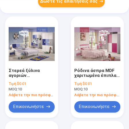
Δώστε τις απαιτήσεις σας
Στερεά ξύλινα
Ρόδινα άσπρα MDF
αγοριών
χαριτωμένα έπιπλα
κρεβατοκάμαρων
960mm συνόλων
Τιμή:
$0.01
Τιμή:
$0.01
σύνολα κρεβατιών
κρεβατοκάμαρων
MOQ:
10
MOQ:
10
παιδιών επίπλων
παιδιών
ενιαία 1.28m Cabrini
Λάβετε την πιο πρόσφατη τιμή
Λάβετε την πιο πρόσφατη τιμή
Επικοινωνήστε
Επικοινωνήστε