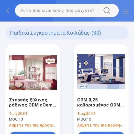
Παιδικά Συγκροτήματα Κοιλάδας
(30)
Στερεός ξύλινος
CBM 0,25
ρόδινος ODM cOem
καθορισμένος ODM
επίπλων
άσπρων αγοριών
Τιμή:
$0.01
Τιμή:
$0.01
κρεβατοκάμαρων
συνόλων
MOQ:
10
MOQ:
10
παιδιών βιλών
κρεβατοκάμαρων
παιδιών επίπλων
Λάβετε την πιο πρόσφατη τιμή
Λάβετε την πιο πρόσφατη τιμή
κρεβατοκάμαρων