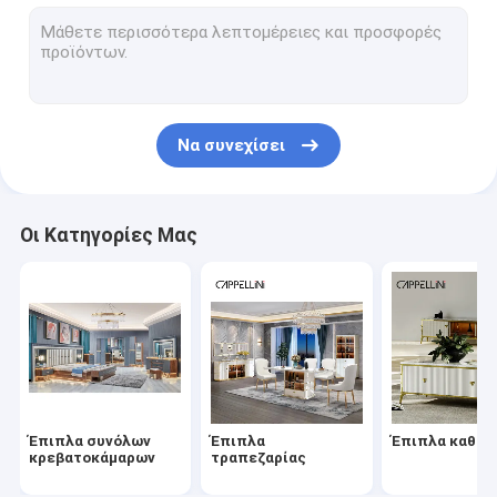
Παιδικά Συγκροτήματα Κοιλάδας
Γραφείο στάσεων TV
σύνολο καναπέδων
Να συνεχίσει
με δυνατότητα επέκτασης να δειπνήσει πίνακας
Οι Κατηγορίες Μας
Έπιπλα συνόλων
Έπιπλα
Έπιπλα καθισ
κρεβατοκάμαρων
τραπεζαρίας