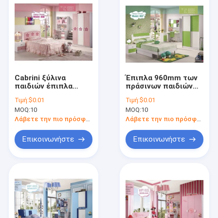
Cabrini ξύλινα
Έπιπλα 960mm των
παιδιών έπιπλα
πράσινων παιδιών
παιδιών
Cabrini
Τιμή:
$0.01
Τιμή:
$0.01
πριγκηπισσών της
κρεβατοκάμαρων
MOQ:
10
MOQ:
10
Disney
παιδιών συνόλων
κρεβατοκάμαρων
σύγχρονων κρεβάτι
Λάβετε την πιο πρόσφατη τιμή
Λάβετε την πιο πρόσφατη τιμή
καθορισμένα ρόδινα
Επικοινωνήστε
Επικοινωνήστε
Αρχική Σελίδα
Προϊόντα
Σχετικά με εμάς