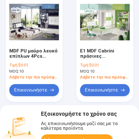
MDF PU μαύρο λευκό
E1 MDF Cabrini
επίπλων 4Pcs
πράσινες
συνόλων
στρογγυλευμένες
Τιμή:
$0.01
Τιμή:
$0.01
κρεβατοκάμαρων
έπιπλα γωνίες
MOQ:
10
MOQ:
10
παιδιών αγοριών
συνόλων
κρεβατοκάμαρων
Λάβετε την πιο πρόσφατη τιμή
Λάβετε την πιο πρόσφατη τιμή
παιδιών
Επικοινωνήστε
Επικοινωνήστε
Εξοικονομήστε το χρόνο σας
Ας επικοινωνήσουμε μαζί σας με τα
καλύτερα προϊόντα.