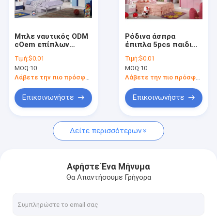
Γύρος εργοστασίων
Ποιοτικός έλεγχος
Μπλε ναυτικός ODM
Ρόδινα άσπρα
cOem επίπλων
έπιπλα 5pcs παιδιών
επαφή
παιδιών κομψών
πριγκηπισσών
Τιμή:
$0.01
Τιμή:
$0.01
MDF περιλήψεων
συνόλων
MOQ:
10
MOQ:
10
κρεβατοκάμαρων
κρεβατοκάμαρων
Νέα
παιδιών
παιδιών Cabrini
Λάβετε την πιο πρόσφατη τιμή
Λάβετε την πιο πρόσφατη τιμή
Όλες οι περιπτώσεις
Επικοινωνήστε
Επικοινωνήστε
VR
Δείτε περισσότερων
Έπιπλα συνόλων κρεβατοκάμαρων
Αφήστε Ένα Μήνυμα
Θα Απαντήσουμε Γρήγορα
Έπιπλα τραπεζαρίας
Έπιπλα καθιστικού