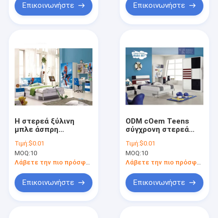
Επικοινωνήστε
Επικοινωνήστε
Η στερεά ξύλινη
ODM cOem Teens
μπλε άσπρη
σύγχρονη στερεά
κρεβατοκάμαρα
ξύλινη βίλα επίπλων
Τιμή:
$0.01
Τιμή:
$0.01
παιδιών
κρεβατοκάμαρων
MOQ:
10
MOQ:
10
σπάιντερμαν θέτει
καθορισμένη
2m
Λάβετε την πιο πρόσφατη τιμή
Λάβετε την πιο πρόσφατη τιμή
Επικοινωνήστε
Επικοινωνήστε