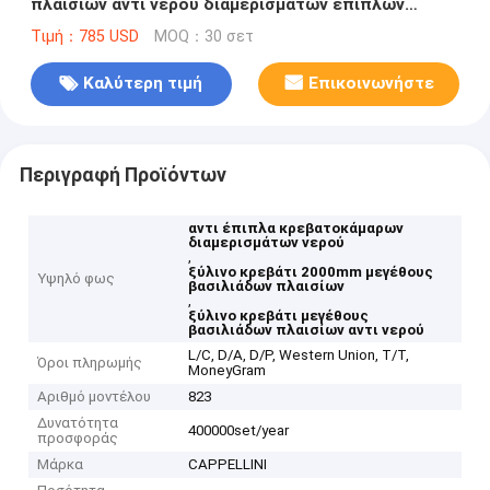
πλαισίων αντι νερού διαμερισμάτων επίπλων
κρεβατοκάμαρων
Τιμή：785 USD
MOQ：30 σετ
Καλύτερη τιμή
Επικοινωνήστε
Περιγραφή Προϊόντων
αντι έπιπλα κρεβατοκάμαρων
διαμερισμάτων νερού
,
ξύλινο κρεβάτι 2000mm μεγέθους
Υψηλό φως
βασιλιάδων πλαισίων
,
ξύλινο κρεβάτι μεγέθους
βασιλιάδων πλαισίων αντι νερού
L/C, D/A, D/P, Western Union, T/T,
Όροι πληρωμής
MoneyGram
Αριθμό μοντέλου
823
Δυνατότητα
400000set/year
προσφοράς
Μάρκα
CAPPELLINI