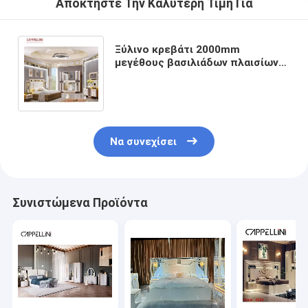
Αποκτήστε Την Καλύτερη Τιμή Για
Ξύλινο κρεβάτι 2000mm
μεγέθους βασιλιάδων πλαισίων
αντι νερού διαμερισμάτων
επίπλων κρεβατοκάμαρων
Να συνεχίσει
Συνιστώμενα Προϊόντα