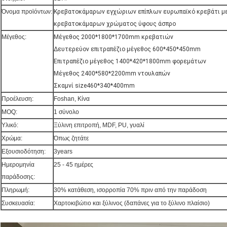
Όνομα προϊόντων:
Κρεβατοκάμαρων εγχώριων επίπλων ευρωπαϊκό κρεβάτι μ
κρεβατοκάμαρων χρώματος ύφους άσπρο
Μέγεθος:
Μέγεθος 2000*1800*1700mm κρεβατιών
Δευτερεύον επιτραπέζιο μέγεθος 600*450*450mm
Επιτραπέζιο μέγεθος 1400*420*1800mm φορεμάτων
Μέγεθος 2400*580*2200mm ντουλαπών
Σκαμνί size460*340*400mm
Προέλευση:
Foshan, Κίνα
MOQ:
1 σύνολο
Υλικό:
Ξύλινη επιτροπή, MDF, PU, γυαλί
Χρώμα:
Όπως ζητάτε
Εξουσιοδότηση:
3years
Ημερομηνία
25 - 45 ημέρες
παράδοσης:
Πληρωμή:
30% κατάθεση, ισορροπία 70% πριν από την παράδοση
Συσκευασία:
Χαρτοκιβώτιο και ξύλινος (δαπάνες για το ξύλινο πλαίσιο)