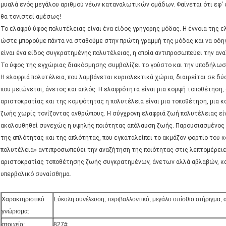
μυαλά ενός μεγάλου αριθμού νέων καταναλωτικών ομάδων. Φαίνεται ότι εφ' ό
θα τονιστεί αμέσως!
Το ελαφρύ ύφος πολυτέλειας είναι ένα είδος γρήγορης μόδας. Η έννοια της ε
ώστε μπορούμε πάντα να σταθούμε στην πρώτη γραμμή της μόδας και να οδη
είναι ένα είδος συγκρατημένης πολυτέλειας, η οποία αντιπροσωπεύει την α
Το ύφος της εγχώριας διακόσμησης συμβολίζει το γούστο και την υποδήλωση
Η ελαφριά πολυτέλεια, που λαμβάνεται κυριολεκτικά χώρια, διαιρείται σε δ
που μειώνεται, άνετος και απλός. Η ελαφρότητα είναι μια κομψή τοποθέτηση,
αριστοκρατίας και της κομψότητας η πολυτέλεια είναι μια τοποθέτηση, μια 
ζωής χωρίς τονίζοντας ανθρώπους. Η σύγχρονη ελαφριά ζωή πολυτέλειας είν
ακολουθηθεί συνεχώς η υψηλής ποιότητας απόλαυση ζωής. Παρουσιασμένος 
της απλότητας και της απλότητας, που εγκαταλείπει το ακμάζον φορτίο του κ
πολυτέλεια» αντιπροσωπεύει την αναζήτηση της ποιότητας στις λεπτομέρειε
αριστοκρατίας τοποθέτησης ζωής συγκρατημένων, άνετων αλλά αβλαβών, και
υπερβολικό συναίσθημα.
Χαρακτηριστικό
Εύκολη συνέλευση, περιβαλλοντικό, μεγάλο οπίσθιο στήριγμα, 
γνώρισμα:
στοιχείο:
827#