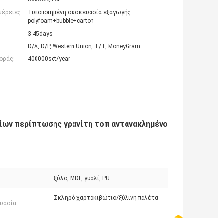
μέρειες:
Τυποποιημένη συσκευασία εξαγωγής:
polyfoam+bubble+carton
:
3-45days
D/A, D/P, Western Union, T/T, MoneyGram
οράς:
400000set/year
ίων περίπτωσης γρανίτη τοπ αντανακλημένο
ξύλο, MDF, γυαλί, PU
Σκληρό χαρτοκιβώτιο/ξύλινη παλέτα
υασία: