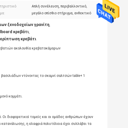
τηριστικό
Απλή συνέλευση, περιβαλλοντικό,
μα:
μεγάλο οπίσθιο στήριγμα, ανθεκτικό
ων ξενοδοχείων γρανίτη
,
dboard κρεβάτι
,
περίπτωση κρεβάτι
ρεβατιών ακολουθία κρεβατοκάμαρων
1 βασιλιάδων ντύνοντας το σκαμνί σαλτσών table+ 1
 μονό κομμάτι.
ό. Οι διαφορετικοί τομείς και οι ομάδες ανθρώπων έχουν
α κατανάλωσης, η ελαφριά πολυτέλεια έχει συλλάβει τα