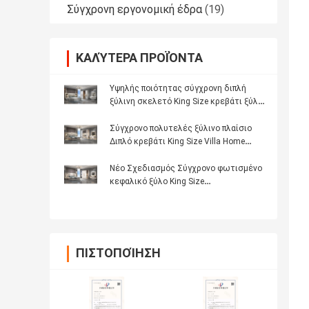
Σύγχρονη εργονομική έδρα
(19)
ΚΑΛΎΤΕΡΑ ΠΡΟΪΌΝΤΑ
Υψηλής ποιότητας σύγχρονη διπλή
ξύλινη σκελετό King Size κρεβάτι ξύλο
φωτισμένη κεφαλίδα Master Room
πολυτελή πλήρες σύνολο επίπλων
Σύγχρονο πολυτελές ξύλινο πλαίσιο
κρεβατοκάμαρας
Διπλό κρεβάτι King Size Villa Home
Master Room Queen Δερμάτινο ξύλινο
Mdf
Νέο Σχεδιασμός Σύγχρονο φωτισμένο
κεφαλικό ξύλο King Size
κρεβατοκάμαρα Set Double ξύλινο
πλαίσιο Full Luxury έπιπλα σπίτι
κρεβατοκάμαρα Sets
ΠΙΣΤΟΠΟΊΗΣΗ