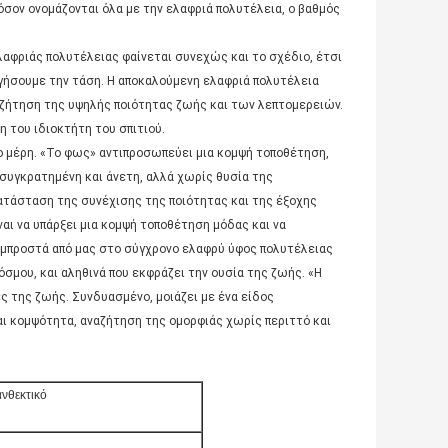
σον ονομάζονται όλα με την ελαφριά πολυτέλεια, ο βαθμός
λαφριάς πολυτέλειας φαίνεται συνεχώς και το σχέδιο, έτσι
γήσουμε την τάση. Η αποκαλούμενη ελαφριά πολυτέλεια
ναζήτηση της υψηλής ποιότητας ζωής και των λεπτομερειών.
 του ιδιοκτήτη του σπιτιού.
ύο μέρη. «Το φως» αντιπροσωπεύει μια κομψή τοποθέτηση,
 συγκρατημένη και άνετη, αλλά χωρίς θυσία της
κατάσταση της συνέχισης της ποιότητας και της έξοχης
αι να υπάρξει μια κομψή τοποθέτηση μόδας και να
μπροστά από μας στο σύγχρονο ελαφρύ ύφος πολυτέλειας
όσμου, και αληθινά που εκφράζει την ουσία της ζωής. «Η
ς της ζωής. Συνδυασμένο, μοιάζει με ένα είδος
 κομψότητα, αναζήτηση της ομορφιάς χωρίς περιττό και
ανθεκτικό