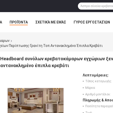
Α
ΠΡΟΪΌΝΤΑ
ΣΧΕΤΙΚΆ ΜΕ ΕΜΆΣ
ΓΎΡΟΣ ΕΡΓΟΣΤΑΣΊΩΝ
ΠΤΏΣΕΙΣ
VR
μαρων
ίων Περίπτωσης Γρανίτη Τοπ Αντανακλημένο Έπιπλα Κρεβάτι
Headboard συνόλων κρεβατοκάμαρων εγχώριων ξεν
αντανακλημένο έπιπλα κρεβάτι
Λεπτομέρειες:
Τόπος καταγωγής:
Μάρκα:
Αριθμό μοντέλου:
Πληρωμής & Αποσ
Ποσότητα παραγγελ
Τιμή: