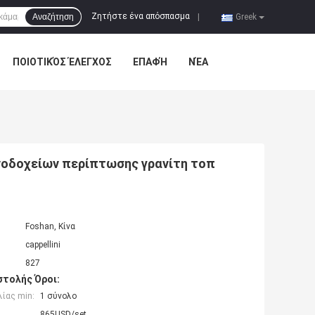
Ζητήστε ένα απόσπασμα
Αναζήτηση
|
Greek
ΠΟΙΟΤΙΚΌΣ ΈΛΕΓΧΟΣ
ΕΠΑΦΉ
ΝΈΑ
οδοχείων περίπτωσης γρανίτη τοπ
Foshan, Κίνα
cappellini
827
τολής Όροι:
ίας min:
1 σύνολο
865USD/set