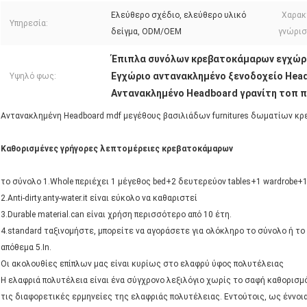
Ελεύθερο σχέδιο, ελεύθερο υλικό
Χαρακ
Υπηρεσία:
δείγμα, ODM/OEM
γνώρισ
Έπιπλα συνόλων κρεβατοκάμαρων εγχώρι
Εγχώριο αντανακλημένο ξενοδοχείο Hea
Υψηλό φως:
Αντανακλημένο Headboard γρανίτη τοπ 
Αντανακλημένη Headboard mdf μεγέθους βασιλιάδων furnitures δωματίων κ
Καθορισμένες γρήγορες λεπτομέρειες κρεβατοκάμαρων
το σύνολο 1.Whole περιέχει 1 μέγεθος bed+2 δευτερεύον tables+1 wardrobe+
2.Anti-dirty.anty-water.it είναι εύκολο να καθαριστεί
3.Durable material.can είναι χρήση περισσότερο από 10 έτη.
4.standard ταξινομήστε, μπορείτε να αγοράσετε για ολόκληρο το σύνολο ή το
απόθεμα 5.In.
Οι ακολουθίες επίπλων μας είναι κυρίως στο ελαφρύ ύφος πολυτέλειας
Η ελαφριά πολυτέλεια είναι ένα σύγχρονο λεξιλόγιο χωρίς το σαφή καθορισμ
τις διαφορετικές ερμηνείες της ελαφριάς πολυτέλειας. Εντούτοις, ως έννοι