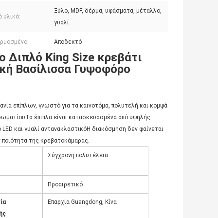
Ξύλο, MDF, δέρμα, υφάσματα, μέταλλο,
 υλικό:
γυαλί
ρμοσμένο:
Αποδεκτό
ο Διπλό King Size κρεβάτι
ική Βασίλισσα Γυψοφόρο
ηχανία επίπλων, γνωστό για τα καινοτόμα, πολυτελή και κομψά
δωματίουΤα έπιπλα είναι κατασκευασμένα από υψηλής
LED και γυαλί αντανακλαστικόΗ διακόσμηση δεν φαίνεται
ν ποιότητα της κρεβατοκάμαρας.
Σύγχρονη πολυτέλεια
Προαιρετικό
ία
Επαρχία Guangdong, Κίνα
ής