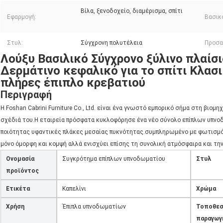
Βίλα, ξενοδοχείο, διαμέρισμα, σπίτι
Εφαρμογή:
Βασικό
Στυλ:
Σύγχρονη πολυτέλεια
Προσα
Λούξυ Βασιλικό Σύγχρονο ξύλινο πλαίσι
Δερμάτινο κεφαλικό για το σπίτι Κλασ
πλήρες έπιπλο κρεβατιού
Περιγραφή
Η Foshan Cabrini Furniture Co., Ltd. είναι ένα γνωστό εμπορικό σήμα στη βιομ
σχέδιά του.Η εταιρεία πρόσφατα κυκλοφόρησε ένα νέο σύνολο επίπλων υπνο
ποιότητας υφαντικές πλάκες μεσαίας πυκνότητας.συμπληρωμένο με φωτισμό 
μόνο όμορφη και κομψή αλλά ενισχύει επίσης τη συνολική ατμόσφαιρα και τη
Ονομασία
Συγκρότημα επίπλων υπνοδωματίου
Στυλ
προϊόντος
Ετικέτα
Καπελίνι
Χρώμα
Χρήση
Έπιπλα υπνοδωματίων
Τοποθεσ
παραγωγ