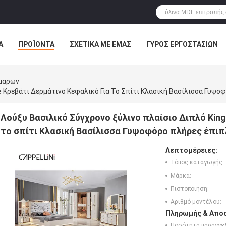
Α
ΠΡΟΪΌΝΤΑ
ΣΧΕΤΙΚΆ ΜΕ ΕΜΆΣ
ΓΎΡΟΣ ΕΡΓΟΣΤΑΣΊΩΝ
ΠΤΏΣΕΙΣ
VR
μαρων
Λούξυ Βασιλικό Σύγχρονο ξύλινο πλαίσιο Διπλό King
το σπίτι Κλασική Βασίλισσα Γυψοφόρο πλήρες έπιπ
Λεπτομέρειες:
Τόπος καταγωγής:
Μάρκα:
Πιστοποίηση:
Αριθμό μοντέλου:
Πληρωμής & Αποσ
Ποσότητα παραγγελ