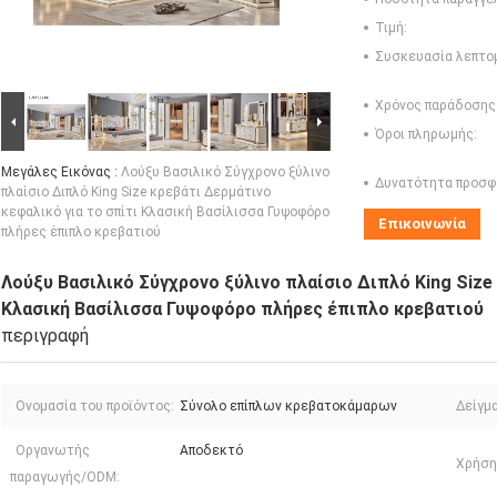
Τιμή:
Συσκευασία λεπτο
Χρόνος παράδοσης
Όροι πληρωμής:
Μεγάλες Εικόνας :
Λούξυ Βασιλικό Σύγχρονο ξύλινο
Δυνατότητα προσφ
πλαίσιο Διπλό King Size κρεβάτι Δερμάτινο
κεφαλικό για το σπίτι Κλασική Βασίλισσα Γυψοφόρο
Επικοινωνία
πλήρες έπιπλο κρεβατιού
Λούξυ Βασιλικό Σύγχρονο ξύλινο πλαίσιο Διπλό King Size
Κλασική Βασίλισσα Γυψοφόρο πλήρες έπιπλο κρεβατιού
περιγραφή
Ονομασία του προϊόντος:
Σύνολο επίπλων κρεβατοκάμαρων
Δείγμα
Οργανωτής
Αποδεκτό
Χρήση
παραγωγής/ODM: