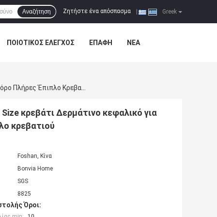
Ζητήστε ένα απόσπασμα
Αναζήτηση
|
Greek
ΠΟΙΟΤΙΚΌΣ ΈΛΕΓΧΟΣ
ΕΠΑΦΉ
ΝΈΑ
Λούξυ Βασιλικό Σύγχρονο Ξύλινο Πλαίσιο Διπλό King Size Κρεβάτι Δερμάτινο Κεφαλικό Για Το Σπίτι Κλασική Βασίλισσα Γυψοφόρο Πλήρες Έπιπλο Κρεβατιού
 Size κρεβάτι Δερμάτινο κεφαλικό για
λο κρεβατιού
Foshan, Κίνα
Bonvia Home
SGS
8825
τολής Όροι:
ίας min:
10