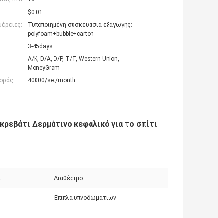
$0.01
μέρειες:
Τυποποιημένη συσκευασία εξαγωγής:
polyfoam+bubble+carton
:
3-45days
Λ/Κ, D/A, D/P, T/T, Western Union,
MoneyGram
οράς:
40000/set/month
 κρεβάτι Δερμάτινο κεφαλικό για το σπίτι
:
Διαθέσιμο
Έπιπλα υπνοδωματίων
: