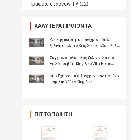
Γραφείο στάσεων TV
(22)
ΚΑΛΎΤΕΡΑ ΠΡΟΪΌΝΤΑ
Υψηλής ποιότητας σύγχρονη διπλή
ξύλινη σκελετό King Size κρεβάτι ξύλο
φωτισμένη κεφαλίδα Master Room
πολυτελή πλήρες σύνολο επίπλων
Σύγχρονο πολυτελές ξύλινο πλαίσιο
κρεβατοκάμαρας
Διπλό κρεβάτι King Size Villa Home
Master Room Queen Δερμάτινο ξύλινο
Mdf
Νέο Σχεδιασμός Σύγχρονο φωτισμένο
κεφαλικό ξύλο King Size
κρεβατοκάμαρα Set Double ξύλινο
πλαίσιο Full Luxury έπιπλα σπίτι
κρεβατοκάμαρα Sets
ΠΙΣΤΟΠΟΊΗΣΗ