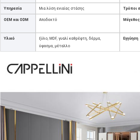
Υπηρεσία
Μια λύση ενιαίας στάσης
Τρόποι 
OEM και ODM
Αποδεκτό
Μέγεθος
Υλικό
ξύλο, MDF, γυαλί καθρέφτη, δέρμα,
Εγγύηση
ύφασμα, μέταλλο