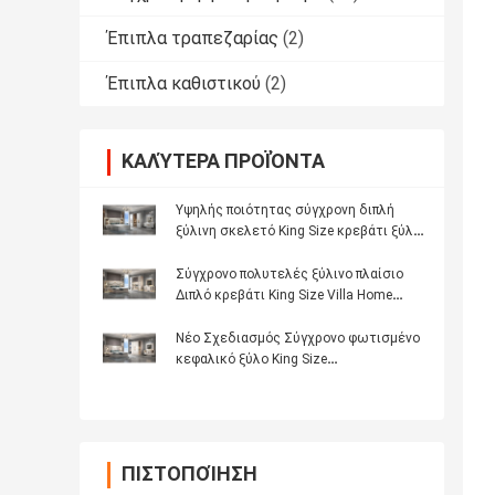
Έπιπλα τραπεζαρίας
(2)
Έπιπλα καθιστικού
(2)
ΚΑΛΎΤΕΡΑ ΠΡΟΪΌΝΤΑ
Υψηλής ποιότητας σύγχρονη διπλή
ξύλινη σκελετό King Size κρεβάτι ξύλο
φωτισμένη κεφαλίδα Master Room
πολυτελή πλήρες σύνολο επίπλων
Σύγχρονο πολυτελές ξύλινο πλαίσιο
κρεβατοκάμαρας
Διπλό κρεβάτι King Size Villa Home
Master Room Queen Δερμάτινο ξύλινο
Mdf
Νέο Σχεδιασμός Σύγχρονο φωτισμένο
κεφαλικό ξύλο King Size
κρεβατοκάμαρα Set Double ξύλινο
πλαίσιο Full Luxury έπιπλα σπίτι
κρεβατοκάμαρα Sets
ΠΙΣΤΟΠΟΊΗΣΗ