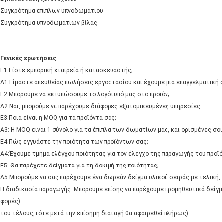
Συγκρότημα επίπλων υπνοδωματίου
Συγκρότημα υπνοδωματίων βίλας
Γενικές ερωτήσεις
Ε1:Είστε εμπορική εταιρεία ή κατασκευαστής;
Α1:Είμαστε απευθείας πωλήσεις εργοστασίου και έχουμε μια επαγγελματική 
Ε2:Μπορούμε να εκτυπώσουμε το λογότυπό μας στο προϊόν;
Α2:Ναι, μπορούμε να παρέχουμε διάφορες εξατομικευμένες υπηρεσίες.
Ε3:Ποια είναι η MOQ για τα προϊόντα σας;
Α3: Η MOQ είναι 1 σύνολο για τα έπιπλα των δωματίων μας, και ορισμένες σ
Ε4:Πώς εγγυάστε την ποιότητα των προϊόντων σας;
Α4:Έχουμε τμήμα ελέγχου ποιότητας για τον έλεγχο της παραγωγής του προϊό
Ε5: Θα παρέχετε δείγματα για τη δοκιμή της ποιότητας;
Α5:Μπορούμε να σας παρέχουμε ένα δωρεάν δείγμα υλικού σειράς με τελική,
Η διαδικασία παραγωγής. Μπορούμε επίσης να παρέχουμε προμηθευτικά δείγμ
φορές)
του τέλους,τότε μετά την επίσημη διαταγή θα αφαιρεθεί πλήρως)