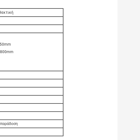
θεκτική
*450mm
*1800mm
ν παράδοση