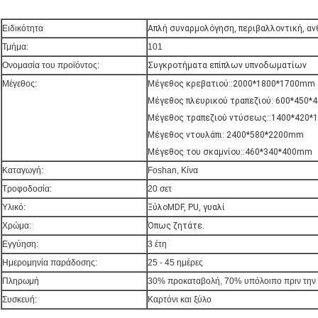
Ειδικότητα
Απλή συναρμολόγηση, περιβαλλοντική, αν
Τμήμα:
101
Ονομασία του προϊόντος:
Συγκροτήματα επίπλων υπνοδωματίων
Μέγεθος:
Μέγεθος κρεβατιού::2000*1800*1700mm
Μέγεθος πλευρικού τραπεζιού: 600*450
Μέγεθος τραπεζιού ντύσεως::1400*420
Μέγεθος ντουλάπι: 2400*580*2200mm
Μέγεθος του σκαμνίου::460*340*400mm
Καταγωγή:
Foshan, Κίνα
Τροφοδοσία:
20 σετ
Υλικό:
Ξύλο
MDF, PU, γυαλί
Χρώμα:
Όπως ζητάτε.
Εγγύηση:
3 έτη
Ημερομηνία παράδοσης:
25 - 45 ημέρες
Πληρωμή
30% προκαταβολή, 70% υπόλοιπο πριν τη
Συσκευή:
Καρτόνι και ξύλο