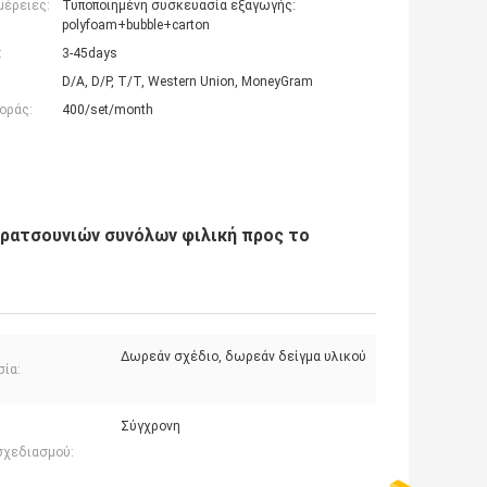
μέρειες:
Τυποποιημένη συσκευασία εξαγωγής:
polyfoam+bubble+carton
:
3-45days
D/A, D/P, T/T, Western Union, MoneyGram
οράς:
400/set/month
ρατσουνιών συνόλων φιλική προς το
Δωρεάν σχέδιο, δωρεάν δείγμα υλικού
σία:
Σύγχρονη
σχεδιασμού: