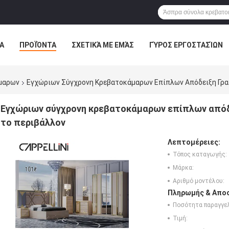
Α
ΠΡΟΪΌΝΤΑ
ΣΧΕΤΙΚΆ ΜΕ ΕΜΆΣ
ΓΎΡΟΣ ΕΡΓΟΣΤΑΣΊΩΝ
ΠΤΏΣΕΙΣ
VR
μαρων
Εγχώριων Σύγχρονη Κρεβατοκάμαρων Επίπλων Απόδειξη Γρα
Εγχώριων σύγχρονη κρεβατοκάμαρων επίπλων απόδ
το περιβάλλον
Λεπτομέρειες:
Τόπος καταγωγής:
Μάρκα:
Αριθμό μοντέλου:
Πληρωμής & Αποσ
Ποσότητα παραγγελ
Τιμή: