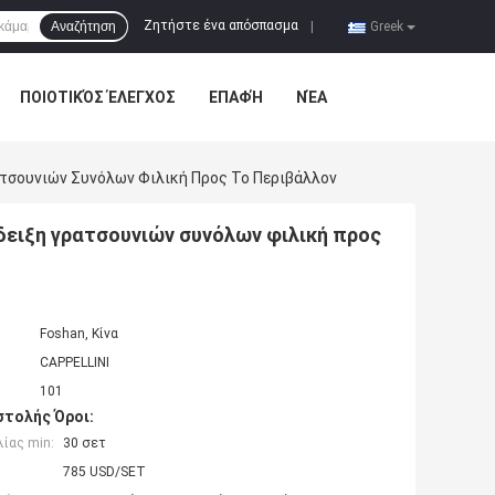
Ζητήστε ένα απόσπασμα
Αναζήτηση
|
Greek
ΠΟΙΟΤΙΚΌΣ ΈΛΕΓΧΟΣ
ΕΠΑΦΉ
ΝΈΑ
τσουνιών Συνόλων Φιλική Προς Το Περιβάλλον
ειξη γρατσουνιών συνόλων φιλική προς
Foshan, Κίνα
CAPPELLINI
101
τολής Όροι:
ίας min:
30 σετ
785 USD/SET