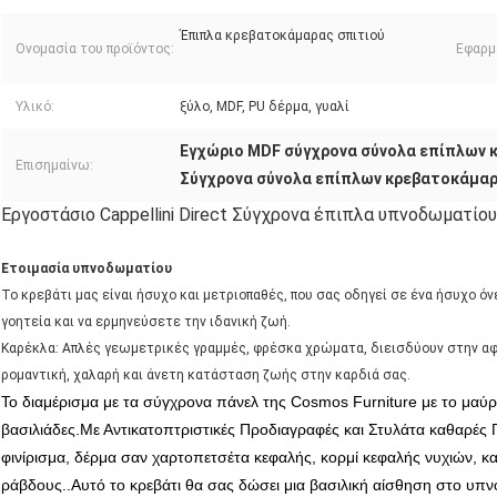
Έπιπλα κρεβατοκάμαρας σπιτιού
Ονομασία του προϊόντος:
Εφαρμ
Υλικό:
ξύλο, MDF, PU δέρμα, γυαλί
Εγχώριο MDF σύγχρονα σύνολα επίπλων
Επισημαίνω:
Σύγχρονα σύνολα επίπλων κρεβατοκάμα
Εργοστάσιο Cappellini Direct Σύγχρονα έπιπλα υπνοδωματίο
Ετοιμασία υπνοδωματίου
Το κρεβάτι μας είναι ήσυχο και μετριοπαθές, που σας οδηγεί σε ένα ήσυχο ό
γοητεία και να ερμηνεύσετε την ιδανική ζωή.
Καρέκλα: Απλές γεωμετρικές γραμμές, φρέσκα χρώματα, διεισδύουν στην α
ρομαντική, χαλαρή και άνετη κατάσταση ζωής στην καρδιά σας.
Το διαμέρισμα με τα σύγχρονα πάνελ της Cosmos Furniture με το μαύρο
βασιλιάδες.Με Αντικατοπτριστικές Προδιαγραφές και Στυλάτα καθαρές 
φινίρισμα, δέρμα σαν χαρτοπετσέτα κεφαλής, κορμί κεφαλής νυχιών, και
ράβδους..Αυτό το κρεβάτι θα σας δώσει μια βασιλική αίσθηση στο υπ