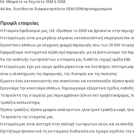
Ε6: Μπορείτε να δεχτείτε OEM ή ODM;
Α6:Ναι, διατίθενται διάφορα προϊόντα OEM/ODM/προσαρμοσμένα
Προφίλ εταιρείας
Η Εταιρεία Εφοδιασμού μας, Ltd. ιδρύθηκε το 2000 και βρίσκεται στην περιοχ
Η εταιρεία μας είναι μια μεγάλης κλίμακας κατασκευαστική επιχείρηση που α
Εργοστάσιο επίπλων, με σύγχρονη γραμμή παραγωγής άνω των 20.000 τετραγ
Εφαρμόζουμε συστηματικά εξοπλισμό παραγωγής για να βελτιώνουμε την παρ
Για την ανάπτυξη των προϊόντων, η εταιρεία μας διαθέτει ισχυρή ομάδα Ε&Α.
Η εταιρεία μας έχει μια ώριμη ομάδα μάρκετινγκ και ένα πλήρες σύστημα μάρ
είναι η ολοκλήρωση της παραγωγής, της διανομής και της πώλησης.
Είμαστε ένας κατασκευαστής που αναπτύσσει και κατασκευάζει έξυπνα προϊό
Ερευνούμε την κουλτούρα επίπλων, δημιουργούμε εξαιρετικά σχέδια, καθοδηγ
Τα προϊόντα της εταιρείας μας περιλαμβάνουν ξύλινο σετ κρεβατοκάμαρας, π
τραπέζια ανελκυστήρα,
Έξυπνα τραπέζια, έξυπνα γραφεία υπολογιστών, ηλεκτρικά τραπέζια καφέ, ηλε
Τα προϊόντα της εταιρείας μας
Η εταιρεία μας είναι αυστηρή στην επιλογή των πρώτων υλών, και να επιλέξε
Εξετάζουμε προσεκτικά τη λειτουργική διαδικασία και έχουμε κερδίσει την