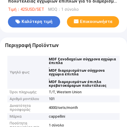
πολυτέλειας εγχώριων επίπλων για το διαμέρισμα
ξενοδοχείων
Τιμή：425USD/SET
MOQ：1 σύνολο
Καλύτερη τιμή
Επικοινωνήστε
Περιγραφή Προϊόντων
MDF ξενοδοχείων σύγχρονα εγχώρια
έπιπλα
,
MDF διαμερισμάτων σύγχρονα
Υψηλό φως
εγχώρια έπιπλα
,
MDF διαμερισμάτων έπιπλα
κρεβατοκάμαρων πολυτέλειας
Όροι πληρωμής
T/T, Western Union
Αριθμό μοντέλου
101
Δυνατότητα
4000/sets/month
προσφοράς
Μάρκα
cappellini
Ποσότητα
1 σύνολο