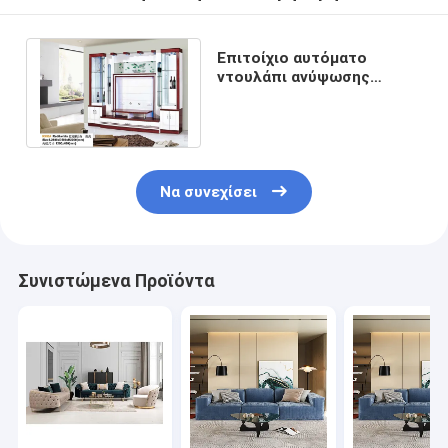
Επιτοίχιο αυτόματο
ντουλάπι ανύψωσης
τηλεόρασης Λευκό κρυφό
αναδυόμενο τζάκι
Να συνεχίσει
Συνιστώμενα Προϊόντα