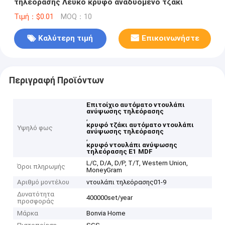
τηλεόρασης Λευκό κρυφό αναδυόμενο τζάκι
Τιμή：$0.01
MOQ：10
Καλύτερη τιμή
Επικοινωνήστε
Περιγραφή Προϊόντων
Επιτοίχιο αυτόματο ντουλάπι
ανύψωσης τηλεόρασης
,
κρυφό τζάκι αυτόματο ντουλάπι
Υψηλό φως
ανύψωσης τηλεόρασης
,
κρυφό ντουλάπι ανύψωσης
τηλεόρασης E1 MDF
L/C, D/A, D/P, T/T, Western Union,
Όροι πληρωμής
MoneyGram
Αριθμό μοντέλου
ντουλάπι τηλεόρασης01-9
Δυνατότητα
400000set/year
προσφοράς
Μάρκα
Bonvia Home