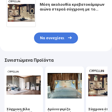
Μέση ακολουθία κρεβατοκάμαρων
αιώνα στερεά σύγχρονη με το
ελαφρύ κρεβάτι βασιλιάδων
κομμών εγχώριων κερασιών
Να συνεχίσει
Συνιστώμενα Προϊόντα
Σύγχρονη βίλα
Δρύινο γκρίζο
Σύγχρονα έπι