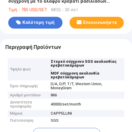
σύγχρονη με το ελαφρύ κρεβάτι βασιλιάδων
κομμών εγχώριων κερασιών
Τιμή：785 USD/SET
MOQ：30 σετ
Καλύτερη τιμή
Επικοινωνήστε
Περιγραφή Προϊόντων
Στερεό σύγχρονο SGS ακολουθίας
κρεβατοκάμαρων
Υψηλό φως
,
MDF σύγχρονη ακολουθία
κρεβατοκάμαρων
D/A, D/P, T/T, Western Union,
Όροι πληρωμής
MoneyGram
Αριθμό μοντέλου
866
Δυνατότητα
40000/set/month
προσφοράς
Μάρκα
CAPPELLINI
Πιστοποίηση
SGS