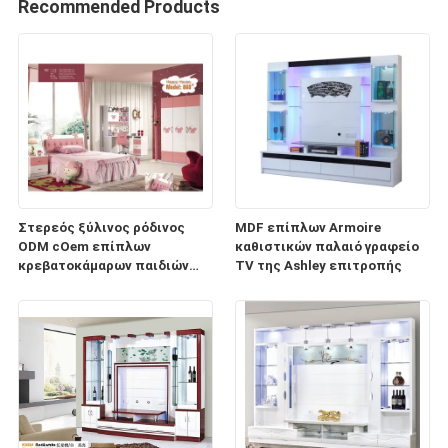
Recommended Products
Στερεός ξύλινος ρόδινος
MDF επίπλων Armoire
ODM cOem επίπλων
καθιστικών παλαιό γραφείο
κρεβατοκάμαρων παιδιών
TV της Ashley επιτροπής
βιλών