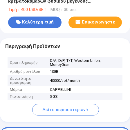
κρεβατοκάμαρων φυσικού μεγέθους
κρεβατοκάμαρων ξύλινα
Τιμή：400 USD/SET
MOQ：30 σετ
Καλύτερη τιμή
Επικοινωνήστε
Περιγραφή Προϊόντων
D/A, D/P, T/T, Western Union,
Όροι πληρωμής
MoneyGram
Αριθμό μοντέλου
108B
Δυνατότητα
40000/set/month
προσφοράς
Μάρκα
CAPPELLINI
Πιστοποίηση
SGS
Δείτε περισσότερων