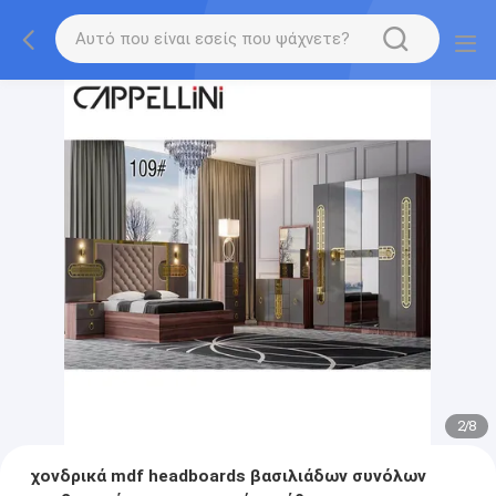
2
/
8
χονδρικά mdf headboards βασιλιάδων συνόλων