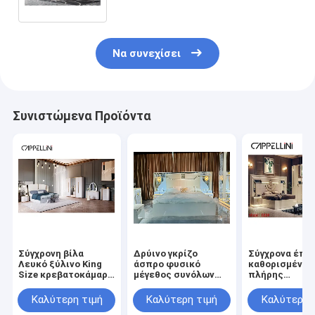
ξύλινα
Να συνεχίσει
Συνιστώμενα Προϊόντα
Σύγχρονη βίλα
Δρύινο γκρίζο
Σύγχρονα έπι
Λευκό ξύλινο King
άσπρο φυσικό
καθορισμένη
Size κρεβατοκάμαρα
μέγεθος συνόλων
πλήρης
Εγκαταστάσεις
επίπλων συνόλων
καθορισμένη A
κρεβατοκάμαρα
κρεβατοκάμαρων
κρεβατοκάμα
Καλύτερη τιμή
Καλύτερη τιμή
Καλύτερη 
Σπίτι Διπλή
κρεβατιών
Nightstands