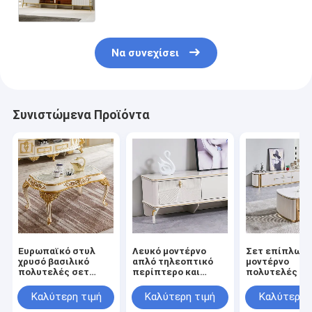
τηλεόρασης με σετ τραπεζιού
Να συνεχίσει
Συνιστώμενα Προϊόντα
Ευρωπαϊκό στυλ
Λευκό μοντέρνο
Σετ επίπλων
χρυσό βασιλικό
απλό τηλεοπτικό
μοντέρνο
πολυτελές σετ
περίπτερο και
πολυτελές ξύ
τραπεζιού σαλονιού
τραπέζι καφέ
έπιπλο τηλεό
έπιπλα σπιτιού
Εγκατάσταση
και τραπεζάκι
Καλύτερη τιμή
Καλύτερη τιμή
Καλύτερη 
γαλλικό κλασικό
σπιτιού Μεγάλη
σαλονιού, μεγ