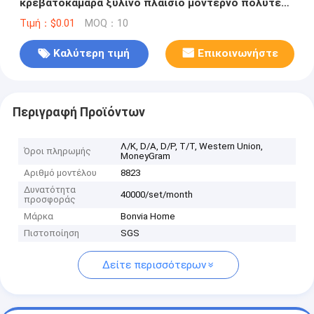
κρεβατοκάμαρα ξύλινο πλαίσιο μοντέρνο πολυτελή
ξύλινο έπιπλα για το σπίτι σύνολα κρεβατοκάμαρα
Τιμή：$0.01
MOQ：10
Καλύτερη τιμή
Επικοινωνήστε
Περιγραφή Προϊόντων
Λ/Κ, D/A, D/P, T/T, Western Union,
Όροι πληρωμής
MoneyGram
Αριθμό μοντέλου
8823
Δυνατότητα
40000/set/month
προσφοράς
Μάρκα
Bonvia Home
Πιστοποίηση
SGS
Δείτε περισσότερων