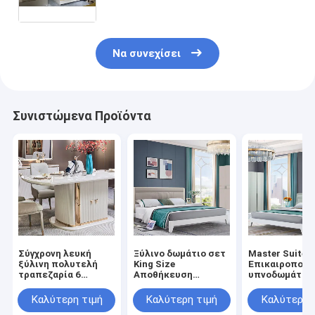
κρεβατοκάμαρα
Να συνεχίσει
Συνιστώμενα Προϊόντα
Σύγχρονη λευκή
Ξύλινο δωμάτιο σετ
Master Suite
ξύλινη πολυτελή
King Size
Επικαιροποιη
τραπεζαρία 6
Αποθήκευση
υπνοδωμάτια 
θέσεων πλήρες
Μινιμαλιστική
δομή άνετη
έπιπλα για το σπίτι
άνετη υψηλής
αποθήκευση
Καλύτερη τιμή
Καλύτερη τιμή
Καλύτερη 
αποθήκευση μεγάλο
ποιότητας μοντέρνα
μινιμαλιστική