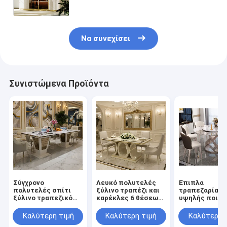
ξύλινη πλατεία με καθρέφτη
Να συνεχίσει
Συνιστώμενα Προϊόντα
Σύγχρονο
Λευκό πολυτελές
Έπιπλα
πολυτελές σπίτι
ξύλινο τραπέζι και
τραπεζαρίας
ξύλινο τραπεζικό
καρέκλες 6 θέσεων
υψηλής ποιότ
σετ 6 θέσεων Σέλες
έπιπλα για το σπίτι
ιταλικής
ορθογώνιο σπίτι
τραπεζαρία
κατασκευής, 
Καλύτερη τιμή
Καλύτερη τιμή
Καλύτερη 
εστιατόριο πλήρες
τραπεζαρία με
τραπέζι από