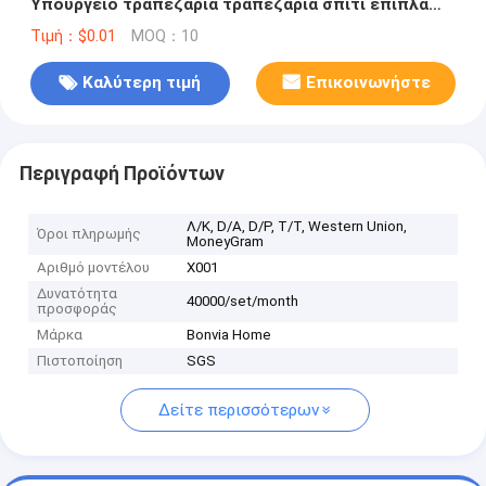
Υπουργείο τραπεζαρία τραπεζαρία σπίτι έπιπλα
πολυτελή αποθήκευση ξύλινη πλατεία με καθρέφτη
Τιμή：$0.01
MOQ：10
Καλύτερη τιμή
Επικοινωνήστε
Περιγραφή Προϊόντων
Λ/Κ, D/A, D/P, T/T, Western Union,
Όροι πληρωμής
MoneyGram
Αριθμό μοντέλου
Χ001
Δυνατότητα
40000/set/month
προσφοράς
Μάρκα
Bonvia Home
Πιστοποίηση
SGS
Δείτε περισσότερων