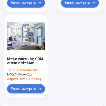
Επικοινωνήστε
Επικοινωνήστε
Μπλε ναυτικός ODM
cOem επίπλων
παιδιών κομψών
Τιμή:
499-520USD/set
MDF περιλήψεων
MOQ:
5-10 σύνολα
κρεβατοκάμαρων
παιδιών
Λάβετε την πιο πρόσφατη τιμή
Επικοινωνήστε