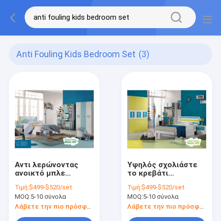
Anti Fouling Kids Bedroom Set
(3)
Αντι λερώνοντας
Υψηλός σχολιάστε
ανοικτό μπλε
το κρεβάτι
καθορισμένη μόνωση
1280*2050*960mm
Τιμή:
$499-$520/set
Τιμή:
$499-$520/set
κρεβατοκάμαρων
συνόλων
MOQ:
5-10 σύνολα
MOQ:
5-10 σύνολα
παιδιών
κρεβατοκάμαρων
παιδιών ζωγραφικής
Λάβετε την πιο πρόσφατη τιμή
Λάβετε την πιο πρόσφατη τιμή