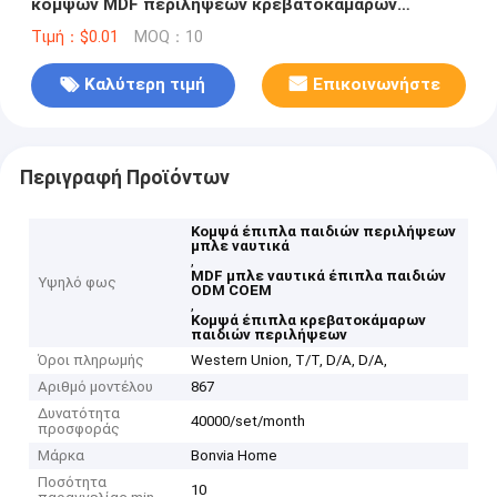
κομψών MDF περιλήψεων κρεβατοκάμαρων
παιδιών
Τιμή：$0.01
MOQ：10
Καλύτερη τιμή
Επικοινωνήστε
Περιγραφή Προϊόντων
Κομψά έπιπλα παιδιών περιλήψεων
μπλε ναυτικά
,
MDF μπλε ναυτικά έπιπλα παιδιών
Υψηλό φως
ODM COEM
,
Κομψά έπιπλα κρεβατοκάμαρων
παιδιών περιλήψεων
Όροι πληρωμής
Western Union, T/T, D/A, D/A,
Αριθμό μοντέλου
867
Δυνατότητα
40000/set/month
προσφοράς
Μάρκα
Bonvia Home
Ποσότητα
10