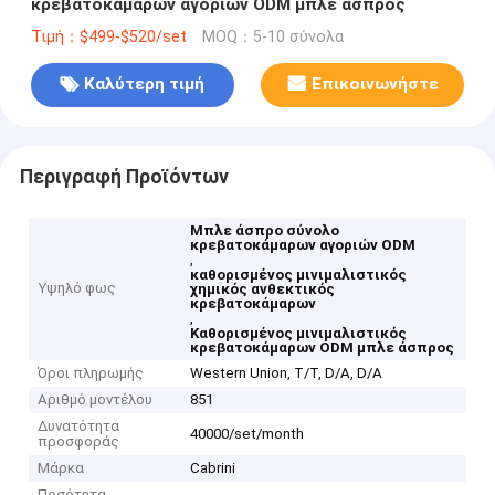
κρεβατοκάμαρων αγοριών ODM μπλε άσπρος
Τιμή：$499-$520/set
MOQ：5-10 σύνολα
Καλύτερη τιμή
Επικοινωνήστε
Περιγραφή Προϊόντων
Μπλε άσπρο σύνολο
κρεβατοκάμαρων αγοριών ODM
,
καθορισμένος μινιμαλιστικός
Υψηλό φως
χημικός ανθεκτικός
κρεβατοκάμαρων
,
Καθορισμένος μινιμαλιστικός
κρεβατοκάμαρων ODM μπλε άσπρος
Όροι πληρωμής
Western Union, T/T, D/A, D/A
Αριθμό μοντέλου
851
Δυνατότητα
40000/set/month
προσφοράς
Μάρκα
Cabrini
Ποσότητα