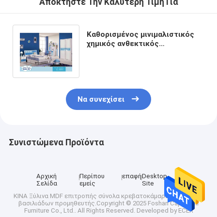
Αποκτήστε Την Καλύτερη Τιμή Για
Καθορισμένος μινιμαλιστικός
χημικός ανθεκτικός
κρεβατοκάμαρων αγοριών ODM
μπλε άσπρος
Να συνεχίσει
Συνιστώμενα Προϊόντα
Αρχική
Περίπου
επαφή
Desktop
Σελίδα
εμείς
Site
ΚΙΝΑ Ξύλινα MDF επιτροπής σύνολα κρεβατοκάμαρων μεγέθους
βασιλιάδων
προμηθευτής.Copyright © 2025 Foshan Cappellini
Furniture Co., Ltd.. All Rights Reserved. Developed by
ECER