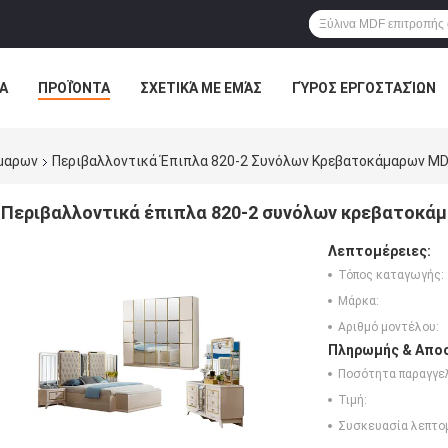
Α
ΠΡΟΪΌΝΤΑ
ΣΧΕΤΙΚΆ ΜΕ ΕΜΆΣ
ΓΎΡΟΣ ΕΡΓΟΣΤΑΣΊΩΝ
ΠΤΏΣΕΙΣ
VR
μαρων
Περιβαλλοντικά Έπιπλα 820-2 Συνόλων Κρεβατοκάμαρων MD
Περιβαλλοντικά έπιπλα 820-2 συνόλων κρεβατοκάμ
Λεπτομέρειες:
Τόπος καταγωγής:
Μάρκα:
Αριθμό μοντέλου:
Πληρωμής & Αποσ
Ποσότητα παραγγελ
Τιμή:
Συσκευασία λεπτο