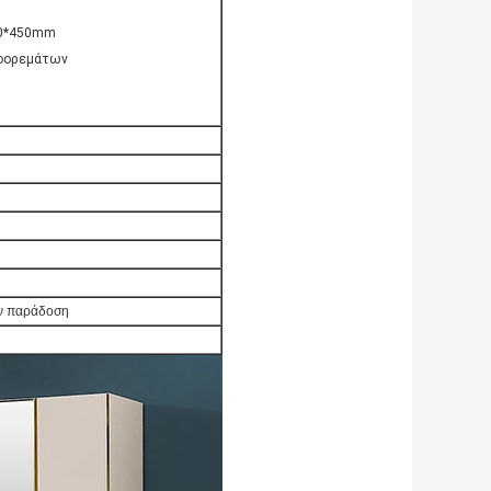
50*450mm
 φορεμάτων
ην παράδοση