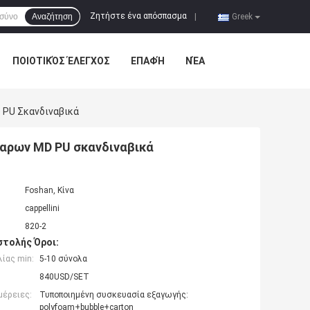
Ζητήστε ένα απόσπασμα
Αναζήτηση
|
Greek
ΠΟΙΟΤΙΚΌΣ ΈΛΕΓΧΟΣ
ΕΠΑΦΉ
ΝΈΑ
 PU Σκανδιναβικά
αρων MD PU σκανδιναβικά
Foshan, Κίνα
cappellini
820-2
τολής Όροι:
ίας min:
5-10 σύνολα
840USD/SET
μέρειες:
Τυποποιημένη συσκευασία εξαγωγής:
polyfoam+bubble+carton