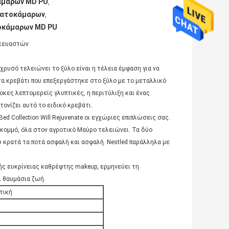
άμαρων MD PU
,
εβατοκάμαρων
,
τοκάμαρων MD PU
σκευαστών
ρυσό τελειώνει το ξύλο είναι η τέλεια έμφαση για να
τα κρεβάτι που επεξεργάστηκε στο ξύλο με το μεταλλικό
κες λεπτομερείς γλυπτικές, η περιτύλιξη και ένας
ονίζει αυτό το ειδικό κρεβάτι.
d Collection Will Rejuvenate οι εγχώριες επιπλώσεις σας.
α κομμό, όλα στον αγροτικό Μαύρο τελειώνει. Τα δύο
 κρατά τα ποτά ασφαλή και ασφαλή. Nestled παράλληλα με
ής ευκρίνειας καθρέφτης makeup, ερμηνεύει τη
ι θαυμάσια ζωή.
τική