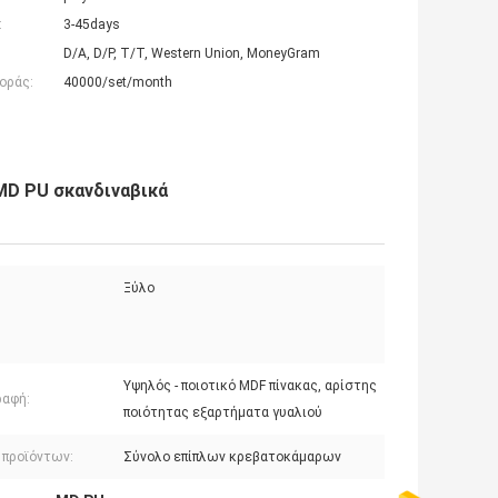
:
3-45days
D/A, D/P, T/T, Western Union, MoneyGram
οράς:
40000/set/month
MD PU σκανδιναβικά
Ξύλο
Υψηλός - ποιοτικό MDF πίνακας, αρίστης
ραφή:
ποιότητας εξαρτήματα γυαλιού
 προϊόντων:
Σύνολο επίπλων κρεβατοκάμαρων