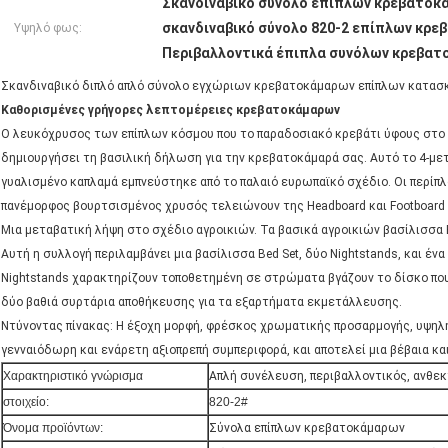
Σκανδιναβικό σύνολο επίπλων κρεβατοκ
σκανδιναβικό σύνολο 820-2 επίπλων κρ
Υψηλό φως:
Περιβαλλοντικά έπιπλα συνόλων κρεβα
Σκανδιναβικό διπλό απλό σύνολο εγχώριων κρεβατοκάμαρων επίπλων κατα
Καθορισμένες γρήγορες λεπτομέρειες κρεβατοκάμαρων
Ο λευκόχρυσος των επίπλων κόσμου που το παραδοσιακό κρεβάτι ύφους στο χ
δημιουργήσει τη βασιλική δήλωση για την κρεβατοκάμαρά σας. Αυτό το 4-με
γυαλισμένο καπλαμά εμπνεύστηκε από το παλαιό ευρωπαϊκό σχέδιο. Οι περίπλο
πανέμορφος βουρτσισμένος χρυσός τελειώνουν της Headboard και Footboard τ
Μια μεταβατική λήψη στο σχέδιο αγροικιών. Τα βασικά αγροικιών βασίλισσα Be
Αυτή η συλλογή περιλαμβάνει μια βασίλισσα Bed Set, δύο Nightstands, και έν
Nightstands χαρακτηρίζουν τοποθετημένη σε στρώματα βγάζουν το δίσκο που
δύο βαθιά συρτάρια αποθήκευσης για τα εξαρτήματα εκμετάλλευσης.
Ντύνοντας πίνακας: Η έξοχη μορφή, φρέσκος χρωματικής προσαρμογής, υψηλ
γενναιόδωρη και ενάρετη αξιοπρεπή συμπεριφορά, και αποτελεί μια βέβαια κα
Χαρακτηριστικό γνώρισμα
Απλή συνέλευση, περιβαλλοντικός, ανθεκ
στοιχείο:
820-2#
Όνομα προϊόντων:
Σύνολα επίπλων κρεβατοκάμαρων