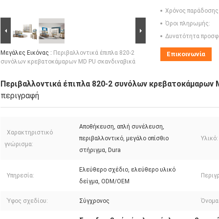
Χρόνος παράδοσης
Όροι πληρωμής:
Δυνατότητα προσφ
Μεγάλες Εικόνας :
Περιβαλλοντικά έπιπλα 820-2
Επικοινωνία
συνόλων κρεβατοκάμαρων MD PU σκανδιναβικά
Περιβαλλοντικά έπιπλα 820-2 συνόλων κρεβατοκάμαρων 
περιγραφή
Αποθήκευση, απλή συνέλευση,
Χαρακτηριστικό
περιβαλλοντικό, μεγάλο οπίσθιο
Υλικό:
γνώρισμα:
στήριγμα, Dura
Ελεύθερο σχέδιο, ελεύθερο υλικό
Υπηρεσία:
Περιγ
δείγμα, ODM/OEM
Ύφος σχεδίου:
Σύγχρονος
Όνομα