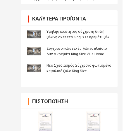
ΚΑΛΎΤΕΡΑ ΠΡΟΪΌΝΤΑ
Υψηλής ποιότητας σύγχρονη διπλή
ξύλινη σκελετό King Size κρεβάτι ξύλο
φωτισμένη κεφαλίδα Master Room
πολυτελή πλήρες σύνολο επίπλων
Σύγχρονο πολυτελές ξύλινο πλαίσιο
κρεβατοκάμαρας
Διπλό κρεβάτι King Size Villa Home
Master Room Queen Δερμάτινο ξύλινο
Mdf
Νέο Σχεδιασμός Σύγχρονο φωτισμένο
κεφαλικό ξύλο King Size
κρεβατοκάμαρα Set Double ξύλινο
πλαίσιο Full Luxury έπιπλα σπίτι
κρεβατοκάμαρα Sets
ΠΙΣΤΟΠΟΊΗΣΗ