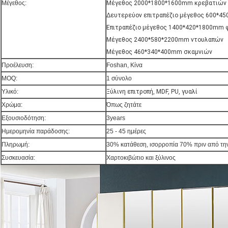
Μέγεθος:
Μέγεθος 2000*1800*1600mm κρεβατιών
Δευτερεύον επιτραπέζιο μέγεθος 600*4
Επιτραπέζιο μέγεθος 1400*420*1800mm
Μέγεθος 2400*580*2200mm ντουλαπών
Μέγεθος 460*340*400mm σκαμνιών
Προέλευση:
Foshan, Κίνα
MOQ:
1 σύνολο
Υλικό:
Ξύλινη
επιτροπή, MDF, PU, γυαλί
Χρώμα:
Όπως ζητάτε
Εξουσιοδότηση:
3years
Ημερομηνία παράδοσης:
25 - 45 ημέρες
Πληρωμή:
30% κατάθεση, ισορροπία 70% πριν από τ
Συσκευασία:
Χαρτοκιβώτιο και ξύλινος