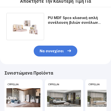
Αποκτήστε Την Καλύτερη Τιμή Για
PU MDF 5pcs κλασική απλή
συνέλευση βιλών συνόλων
επίπλων κρεβατοκάμαρων
Να συνεχίσει
Συνιστώμενα Προϊόντα