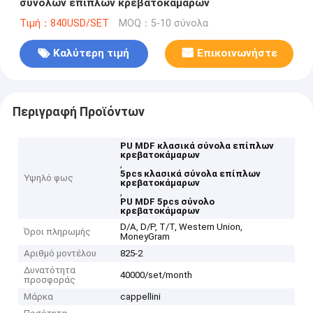
συνόλων επίπλων κρεβατοκάμαρων
Τιμή：840USD/SET
MOQ：5-10 σύνολα
Καλύτερη τιμή
Επικοινωνήστε
Περιγραφή Προϊόντων
PU MDF κλασικά σύνολα επίπλων
κρεβατοκάμαρων
,
5pcs κλασικά σύνολα επίπλων
Υψηλό φως
κρεβατοκάμαρων
,
PU MDF 5pcs σύνολο
κρεβατοκάμαρων
D/A, D/P, T/T, Western Union,
Όροι πληρωμής
MoneyGram
Αριθμό μοντέλου
825-2
Δυνατότητα
40000/set/month
προσφοράς
Μάρκα
cappellini