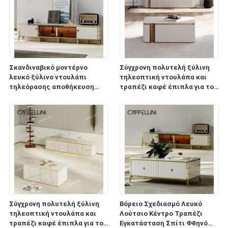
Σκανδιναβικό μοντέρνο
Σύγχρονη πολυτελή ξύλινη
λευκό ξύλινο ντουλάπι
τηλεοπτική ντουλάπα και
τηλεόρασης αποθήκευση
τραπέζι καφέ έπιπλα για το
έπιπλα σαλόνι πολυτελή
σπίτι σαλόνι ξύλινη
ξύλινο ντουλάπι τηλεόρασης
τηλεόραση με αποθήκευση
με σετ τραπεζιού
Σύγχρονη πολυτελή ξύλινη
Βόρειο Σχεδιασμό Λευκό
τηλεοπτική ντουλάπα και
Λούτσιο Κέντρο Τραπέζι
τραπέζι καφέ έπιπλα για το
Εγκατάσταση Σπίτι Φθηνό