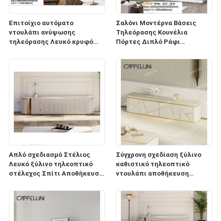
Επιτοίχιο αυτόματο
Σαλόνι Μοντέρνα Βάσεις
ντουλάπι ανύψωσης
Τηλεόρασης Κουνέλια
τηλεόρασης Λευκό κρυφό
Πόρτες Διπλό Ράφι
αναδυόμενο τζάκι
Βιβλιοθήκης MDF Ντουλάπι
γαλλικής τηλεόρασης
Απλό σχεδιασμό Στέλιος
Σύγχρονη σχεδίαση ξύλινο
Λευκό ξύλινο τηλεοπτικό
καθιστικό τηλεοπτικό
στέλεχος Σπίτι Αποθήκευση
ντουλάπι αποθήκευση
επίπλων Σύγχρονο Σύγχρονο
οικιακά έπιπλα πολυτελή
ξύλινο μαρμάρινο σχιστόλιθο
στυλ ξύλινα TV στεφάνια
TV ντουλάπι
MDF