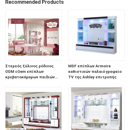
Recommended Products
Στερεός ξύλινος ρόδινος
MDF επίπλων Armoire
ODM cOem επίπλων
καθιστικών παλαιό γραφείο
κρεβατοκάμαρων παιδιών
TV της Ashley επιτροπής
βιλών