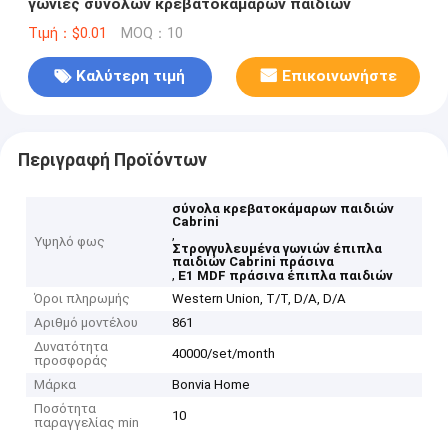
γωνίες συνόλων κρεβατοκάμαρων παιδιών
Τιμή：$0.01
MOQ：10
Καλύτερη τιμή
Επικοινωνήστε
Περιγραφή Προϊόντων
σύνολα κρεβατοκάμαρων παιδιών
Cabrini
,
Υψηλό φως
Στρογγυλευμένα γωνιών έπιπλα
παιδιών Cabrini πράσινα
,
E1 MDF πράσινα έπιπλα παιδιών
Όροι πληρωμής
Western Union, T/T, D/A, D/A
Αριθμό μοντέλου
861
Δυνατότητα
40000/set/month
προσφοράς
Μάρκα
Bonvia Home
Ποσότητα
10
παραγγελίας min