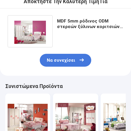
Αποκτήστε Την Καλύτερη Τιμή Για
MDF 5mm ρόδινος ODM
στερεών ξύλινων κοριτσιών
επίπλων κρεβατοκάμαρων
Να συνεχίσει
Συνιστώμενα Προϊόντα