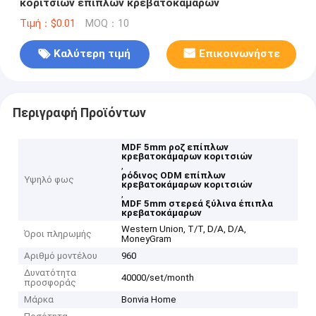
κοριτσιών επίπλων κρεβατοκάμαρων
Τιμή：$0.01
MOQ：10
Καλύτερη τιμή
Επικοινωνήστε
Περιγραφή Προϊόντων
MDF 5mm ροζ επίπλων
κρεβατοκάμαρων κοριτσιών
,
ρόδινος ODM επίπλων
Υψηλό φως
κρεβατοκάμαρων κοριτσιών
,
MDF 5mm στερεά ξύλινα έπιπλα
κρεβατοκάμαρων
Western Union, T/T, D/A, D/A,
Όροι πληρωμής
MoneyGram
Αριθμό μοντέλου
960
Δυνατότητα
40000/set/month
προσφοράς
Μάρκα
Bonvia Home