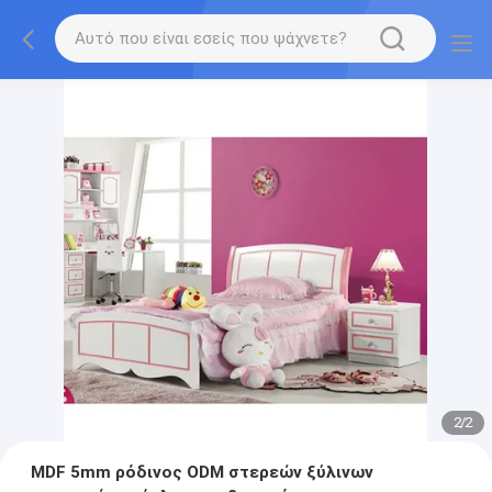
2
/
2
MDF 5mm ρόδινος ODM στερεών ξύλινων