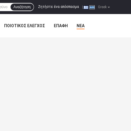
Ζητήστε ένα απόσπασμα
Αναζήτηση
|
Greek
ΠΟΙΟΤΙΚΌΣ ΈΛΕΓΧΟΣ
ΕΠΑΦΉ
ΝΈΑ