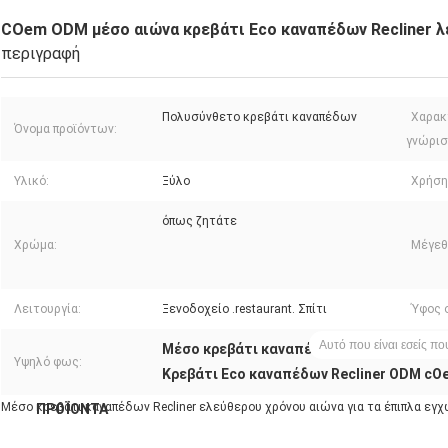
COem ODM μέσο αιώνα κρεβάτι Eco καναπέδων Recliner λ
περιγραφή
Πολυσύνθετο κρεβάτι καναπέδων
Χαρακ
Όνομα προϊόντων:
γνώρισ
Υλικό:
Ξύλο
Χρήση
όπως ζητάτε
Χρώμα:
Μέγεθ
Λειτουργία:
Ξενοδοχείο .restaurant. Σπίτι
Ύφος 
Μέσο κρεβάτι καναπέδων αιώνα λειτουρ
Υψηλό φως:
Κρεβάτι Eco καναπέδων Recliner ODM cO
Μέσο κρεβάτι καναπέδων Recliner ελεύθερου χρόνου αιώνα για τα έπιπλα 
Α
ΠΡΟΪΌΝΤΑ
ΣΧΕΤΙΚΆ ΜΕ ΕΜΆΣ
ΓΎΡΟΣ ΕΡΓΟΣΤΑΣΊΩΝ