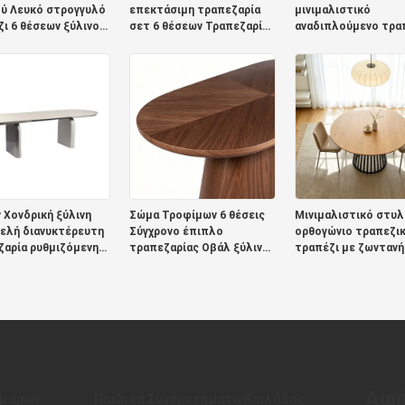
ού Λευκό στρογγυλό
επεκτάσιμη τραπεζαρία
μινιμαλιστικό
ι 6 θέσεων ξύλινο
σετ 6 θέσεων Τραπεζαρία
αναδιπλούμενο τρα
ονο πολυτελές
σπιτιού Οβάλ Ξύλινη
τραπεζαρία έπιπλα
ι και καρέκλες για
πτυσσόμενη τραπεζαρία
τραπεζαρία σπίτι κ
ζαρία
με ράφια αποθήκευσης
ξύλινο μοντέρνο
επεκτάσιμο τραπεζ
Χονδρική ξύλινη
Σώμα Τροφίμων 6 θέσεις
Μινιμαλιστικό στυλ
ελή διανυκτέρευτη
Σύγχρονο έπιπλο
ορθογώνιο τραπεζι
ζαρία ρυθμιζόμενη
τραπεζαρίας Οβάλ ξύλινο
τραπέζι με ζωντανή
ρέψιμη τραπεζαρία
τραπεζικό τραπέζι 6
μεταλλική βάση έπ
 σπίτι
θέσεων Σπίτι Εστιατόριο
τραπεζαρίας ξύλινο
πλούμενο
Τροφικό τραπεζικό σετ
σύγχρονο τραπεζικό
ζαρικό τραπέζι
θέσεων
Αφή
άμαρων
Παιδικά Συγκροτήματα Κοιλάδας