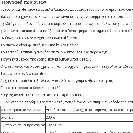
ΠΤΏΣΕΙΣ
VR
Περιγραφή προϊόντων
αυτός ο tour de force είναι απλά λαμπρός. Εφοδιασμένος και στο αριστερό κα
πλευρά. Ο μηχανισμός ξαπλώματος είναι ασυνεχώς κρυμμένος στο εσωτερικ
σχεδιάγραμμα. Συν υπάρχει μια καρέκλα ταιριάσματος που πωλείται χωριστά
χαλαρώνει και που διασκεδάζει σε ένα Reno τμηματικό σήμερα θα είστε ο φθ
Ολόκληρο το σύνολο έχει την καλή επίδραση
Το σύνολο είναι φυσικό, και Finallylives.Behind
Sorry! This product is no longer available.
Το ελαφρύ Luxuryis η αναζήτηση των λεπτομερειών, παραγωγή
Τέχνη ένα μέρος της ζωής, που περιπλανιέται μεταξύ
Μια νέα γενιά νανο μίας χρήσης Technologycloth, γερμανική τεχνολογία, αδιάβ
Let's see if there are any related products that interest you
Το μυστικό σε Morecomfort
Αρχικό στρώμα λατέξ πολτού + υψηλό σφουγγάρι ανθεκτικότητας
Είμαστε ισορροπία Seekinga μεταξύ
Υψηλές ανθεκτικότητα και αντίσταση στην πίεση
Πυκνώστε το στρώμα Tocreate λατέξ πουρέ ένα συναίσθημα συνεδρίασης επ
Χαρακτηριστικό γνώρισμα:
Διευθετήσιμος (ύψος), πτυσσόμενο, κάτω από το μα
στοιχείο:
209-δ
Εμπορικό σήμα προϊόντων:
Cappellini