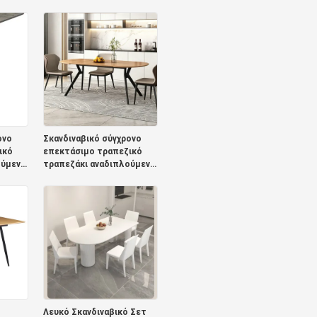
μενο
τραπέζι αναδιπλούμενο
ς απλό
έπιπλο τραπεζαρίας απλό
μενο
στρογγυλό ρυθμιζόμενο
ικό
επεκτάσιμο τραπεζικό
τραπέζι
ονο
Σκανδιναβικό σύγχρονο
ικό
επεκτάσιμο τραπεζικό
ούμενο
τραπεζάκι αναδιπλούμενο
ξύλινο έπιπλο
τραπεζαρίας
μα
μινιμαλιστικό στρώμα
αναδιπλούμενου
ιού
τραπεζικού τραπεζιού
από στερεό ξύλο
Λευκό Σκανδιναβικό Σετ