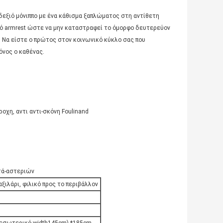
ι δεξιό μόνιππο με ένα κάθισμα ξαπλώματος στη αντίθετη
ό armrest ώστε να μην καταστραφεί το όμορφο δευτερεύον
. Να είστε ο πρώτος στον κοινωνικό κύκλο σας που
όνος ο καθένας.
ροχη, αντι αντι-σκόνη Foulinand
τά-αστεριών
ξιλάρι, φιλικό προς το περιβάλλον