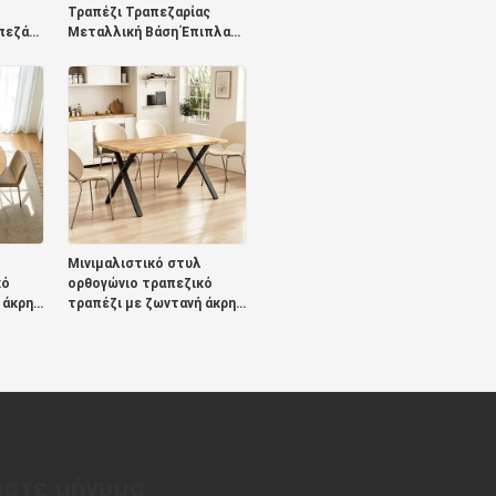
Τραπέζι Τραπεζαρίας
πεζάκι
Μεταλλική Βάση Έπιπλα
Τραπεζαρίας Πέτρινη
ουζίνα
Σχιστόλιθο Κορυφή
Μοντέρνα Τραπεζαρία για
άκι
Διαμέρισμα ξενοδοχείου
Μινιμαλιστικό στυλ
κό
ορθογώνιο τραπεζικό
 άκρη
τραπέζι με ζωντανή άκρη
ιπλα
μεταλλική βάση έπιπλα
τραπεζαρίας ξύλινο
 σετ 6
σύγχρονο τραπεζικό σετ 6
θέσεων
στε μήνυμα