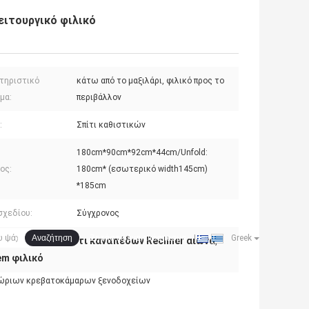
ειτουργικό φιλικό
τηριστικό
κάτω από το μαξιλάρι, φιλικό προς το
μα:
περιβάλλον
:
Σπίτι καθιστικών
180cm*90cm*92cm*44cm/Unfold:
ος:
180cm* (εσωτερικό width145cm)
*185cm
σχεδίου:
Σύγχρονος
Ζητήστε ένα απόσπασμα
Αναζήτηση
|
Greek
γικό
Μέσο κρεβάτι καναπέδων Recliner αιώνα
,
,
em φιλικό
εγχώριων κρεβατοκάμαρων ξενοδοχείων
ΠΟΙΟΤΙΚΌΣ ΈΛΕΓΧΟΣ
ΕΠΑΦΉ
ΝΈΑ