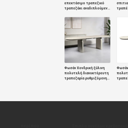
επεκτάσιμο τραπεζικό
σπιτι
τραπεζάκι αναδιπλούμενο
τραπέζ
ξύλινο έπιπλο
σύγχρ
τραπεζαρίας
τραπέζ
μινιμαλιστικό στρώμα
τραπε
αναδιπλούμενου
τραπεζικού τραπεζιού
από στερεό ξύλο
Φωσάν Χονδρική ξύλινη
Φωσάν 
πολυτελή διανυκτέρευτη
πολυτ
τραπεζαρία ρυθμιζόμενη
τραπε
μετατρέψιμη τραπεζαρία
μετατ
έπιπλα σπίτι
έπιπλα
αναδιπλούμενο
αναδι
τραπεζαρικό τραπέζι
τραπε
περίπου
Έπιπλα συνόλων κρεβατοκ