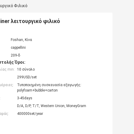
υργικό Φιλικό
ner λειτουργικό φιλικό
Foshan, Κίνα
cappellini
209-δ
τολής Όροι:
ίας min:
10 σύνολο
299USD/set
μέρειες:
Τυποποιημένη συσκευασία εξαγωγής:
polyfoam+bubble+carton
:
3-45days
D/A, D/P, T/T, Western Union, MoneyGram
οράς:
400000set/year