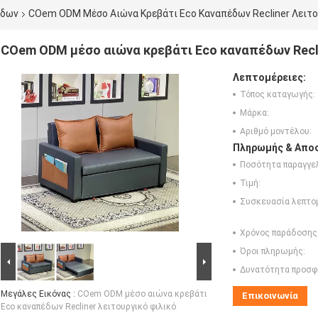
έδων
COem ODM Μέσο Αιώνα Κρεβάτι Eco Καναπέδων Recliner Λειτο
COem ODM μέσο αιώνα κρεβάτι Eco καναπέδων Recli
Λεπτομέρειες:
Τόπος καταγωγής:
Μάρκα:
Αριθμό μοντέλου:
Πληρωμής & Αποσ
Ποσότητα παραγγελ
Τιμή:
Συσκευασία λεπτο
Χρόνος παράδοσης
Όροι πληρωμής:
Δυνατότητα προσφ
Μεγάλες Εικόνας :
COem ODM μέσο αιώνα κρεβάτι
Επικοινωνία
Eco καναπέδων Recliner λειτουργικό φιλικό