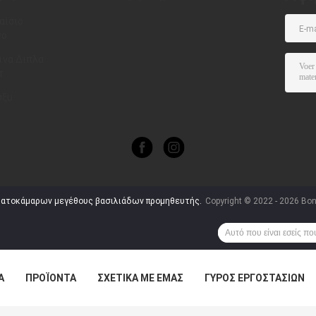
αίσιο
νο
en size
ινα Διπλά
τ
 Ξύλινο
ύξυ
σιο Σύγχρονο
μπλήρωμα
εβατοκάμαρων μεγέθους βασιλιάδων προμηθευτής.
Copyright © 2022 - 2026 Bonv
Α
ΠΡΟΪΌΝΤΑ
ΣΧΕΤΙΚΆ ΜΕ ΕΜΆΣ
ΓΎΡΟΣ ΕΡΓΟΣΤΑΣΊΩΝ
ΠΤΏΣΕΙΣ
VR