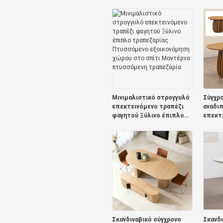
μεταλλική βάση έπιπλα
τραπε
τραπεζαρίας απλό
πλαίσ
αναδιπλούμενο ξύλινο
τραπέζ
επάνω επεκτάσιμο
Edge Ξ
τραπεζικό τραπέζι
τραπε
Μινιμαλιστικό στρογγυλό
Σύγχρο
επεκτεινόμενο τραπέζι
αναδι
φαγητού Ξύλινο έπιπλο
επεκτ
τραπεζαρίας Πτυσσόμενο
τραπε
εξοικονόμηση χώρου στο
τραπεζ
σπίτι Μοντέρνα
σκανδι
πτυσσόμενη τραπεζαρία
πολυτ
τραπε
Σκανδιναβικό σύγχρονο
Σκανδι