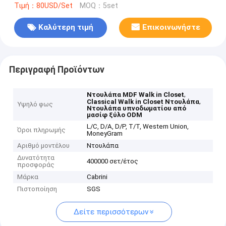
Τιμή：80USD/Set
MOQ：5set
Καλύτερη τιμή
Επικοινωνήστε
Περιγραφή Προϊόντων
,
Ντουλάπα MDF Walk in Closet
,
Classical Walk in Closet Ντουλάπα
Υψηλό φως
Ντουλάπα υπνοδωματίου από
μασίφ ξύλο ODM
L/C, D/A, D/P, T/T, Western Union,
Όροι πληρωμής
MoneyGram
Αριθμό μοντέλου
Ντουλάπα
Δυνατότητα
400000 σετ/έτος
προσφοράς
Μάρκα
Cabrini
Πιστοποίηση
SGS
Δείτε περισσότερων