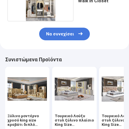
Walk In Closet
Να συνεχίσει
Συνιστώμενα Προϊόντα
Ξύλινο μοντέρνο
Τουρκικό Λούξυ
Τουρκικό Λού
χρυσό king size
στυλ ξύλινο πλαίσιο
στυλ ξύλινο π
κρεβάτι διπλό
King Size
King Size
master room βίλα
κρεβατοκάμαρα Led
κρεβατοκάμαρ