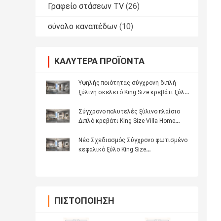
Γραφείο στάσεων TV
(26)
σύνολο καναπέδων
(10)
ΚΑΛΎΤΕΡΑ ΠΡΟΪΌΝΤΑ
Υψηλής ποιότητας σύγχρονη διπλή
ξύλινη σκελετό King Size κρεβάτι ξύλο
φωτισμένη κεφαλίδα Master Room
πολυτελή πλήρες σύνολο επίπλων
Σύγχρονο πολυτελές ξύλινο πλαίσιο
κρεβατοκάμαρας
Διπλό κρεβάτι King Size Villa Home
Master Room Queen Δερμάτινο ξύλινο
Mdf
Νέο Σχεδιασμός Σύγχρονο φωτισμένο
κεφαλικό ξύλο King Size
κρεβατοκάμαρα Set Double ξύλινο
πλαίσιο Full Luxury έπιπλα σπίτι
κρεβατοκάμαρα Sets
ΠΙΣΤΟΠΟΊΗΣΗ