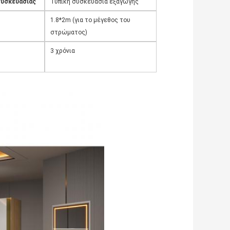
συσκευασίας
Τυπική συσκευασία εξαγωγής
1.8*2m (για το μέγεθος του
στρώματος)
3 χρόνια