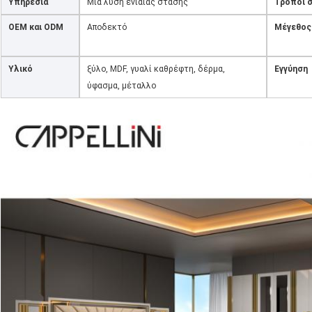
Υπηρεσία
Μια λύση ενιαίας στάσης
Τρόποι 
OEM και ODM
Αποδεκτό
Μέγεθος
Υλικό
ξύλο, MDF, γυαλί καθρέφτη, δέρμα,
Εγγύηση
ύφασμα, μέταλλο