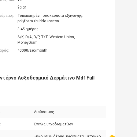
$0.01
μέρειες:
Τυποποιημένη συσκευασία εξαγωγής:
polyfoam+bubble+carton
:
3-45 ημέρες
Λ/Κ, D/A, D/P, T/T, Western Union,
MoneyGram
οράς:
40000/set/month
ντέρνο Λοξοδερμικό Δερμάτινο Mdf Full
:
Διαθέσιμος
:
Έπιπλα υπνοδωματίων
Ξύλο, MDF, δέρμα, υφάσματα, μέταλλο,