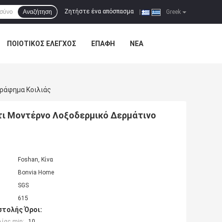
Ζητήστε ένα απόσπασμα
Αναζήτηση
|
Greek
ΠΟΙΟΤΙΚΌΣ ΈΛΕΓΧΟΣ
ΕΠΑΦΉ
ΝΈΑ
γράφημα Κοιλιάς
άτι Μοντέρνο Λοξοδερμικό Δερμάτινο
Foshan, Κίνα
Bonvia Home
SGS
615
τολής Όροι:
ίας min:
10