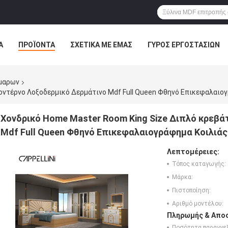
Α
ΠΡΟΪΌΝΤΑ
ΣΧΕΤΙΚΆ ΜΕ ΕΜΆΣ
ΓΎΡΟΣ ΕΡΓΟΣΤΑΣΊΩΝ
ΠΤΏΣΕΙΣ
VR
μαρων
οντέρνο Λοξοδερμικό Δερμάτινο Mdf Full Queen Φθηνό Επικεφαλαιο
Χονδρικό Home Master Room King Size Διπλό κρεβ
Mdf Full Queen Φθηνό Επικεφαλαιογράφημα Κοιλιάς
Λεπτομέρειες:
Τόπος καταγωγής:
Μάρκα:
Πιστοποίηση:
Αριθμό μοντέλου:
Πληρωμής & Αποσ
Ποσότητα παραγγελ