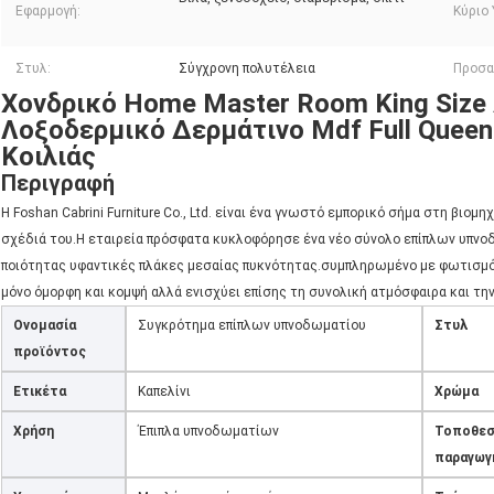
Εφαρμογή:
Κύριο 
Στυλ:
Σύγχρονη πολυτέλεια
Προσα
Χονδρικό Home Master Room King Size
Λοξοδερμικό Δερμάτινο Mdf Full Quee
Κοιλιάς
Περιγραφή
Η Foshan Cabrini Furniture Co., Ltd. είναι ένα γνωστό εμπορικό σήμα στη βιομ
σχέδιά του.Η εταιρεία πρόσφατα κυκλοφόρησε ένα νέο σύνολο επίπλων υπνο
ποιότητας υφαντικές πλάκες μεσαίας πυκνότητας.συμπληρωμένο με φωτισμό 
μόνο όμορφη και κομψή αλλά ενισχύει επίσης τη συνολική ατμόσφαιρα και τη
Ονομασία
Συγκρότημα επίπλων υπνοδωματίου
Στυλ
προϊόντος
Ετικέτα
Καπελίνι
Χρώμα
Χρήση
Έπιπλα υπνοδωματίων
Τοποθεσ
παραγωγ