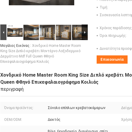
Τιμή:
Συσκευασία λεπτο
Χρόνος παράδοσης
Όροι πληρωμής:
Μεγάλες Εικόνας :
Χονδρικό Home Master Room
Δυνατότητα προσφ
King Size Διπλό κρεβάτι Μοντέρνο Λοξοδερμικό
Δερμάτινο Mdf Full Queen Φθηνό
Επικοινωνία
Επικεφαλαιογράφημα Κοιλιάς
Χονδρικό Home Master Room King Size Διπλό κρεβάτι Μο
Queen Φθηνό Επικεφαλαιογράφημα Κοιλιάς
περιγραφή
Όνομα προϊόντος:
Σύνολο επίπλων κρεβατοκάμαρων
Δείγμα
OEM/ODM:
Δεκτός
Χρήση
Βίλα, ξενοδοχείο, διαμέρισμα, σπίτι