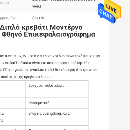
Υλικό:
γυαλί
ρμοσμένο:
Δεκτός
 Διπλό κρεβάτι Μοντέρνο
n Φθηνό Επικεφαλαιογράφημα
ηχανία επίπλων, γνωστό για τα καινοτόμα, πολυτελή και κομψά
δωματίουΤα έπιπλα είναι κατασκευασμένα από υψηλής
LED και γυαλί αντανακλαστικόΗ διακόσμηση δεν φαίνεται
ν ποιότητα της κρεβατοκάμαρας.
Σύγχρονη πολυτέλεια
Προαιρετικό
ία
Επαρχία Guangdong, Κίνα
ής