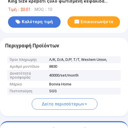
King Size κρεβάτι ξύλο φωτισμένη κεφαλίδα
Master Room πολυτελή πλήρες σύνολο επίπλων
Τιμή：$0.01
MOQ：10
κρεβατοκάμαρας
Καλύτερη τιμή
Επικοινωνήστε
Περιγραφή Προϊόντων
Όροι πληρωμής
Λ/Κ, D/A, D/P, T/T, Western Union,
Αριθμό μοντέλου
8830
Δυνατότητα
40000/set/month
προσφοράς
Μάρκα
Bonvia Home
Πιστοποίηση
SGS
Δείτε περισσότερων