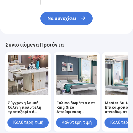
επίπλων κρεβατοκάμαρας
Να συνεχίσει
Συνιστώμενα Προϊόντα
Σύγχρονη λευκή
Ξύλινο δωμάτιο σετ
Master Suite
ξύλινη πολυτελή
King Size
Επικαιροποιη
τραπεζαρία 6
Αποθήκευση
υπνοδωμάτια 
θέσεων πλήρες
Μινιμαλιστική
δομή άνετη
έπιπλα για το σπίτι
άνετη υψηλής
αποθήκευση
Καλύτερη τιμή
Καλύτερη τιμή
Καλύτερη 
αποθήκευση μεγάλο
ποιότητας μοντέρνα
μινιμαλιστική
ξύλινο τραπέζι και
πολυτελή έπιπλα
υψηλής ποιότ