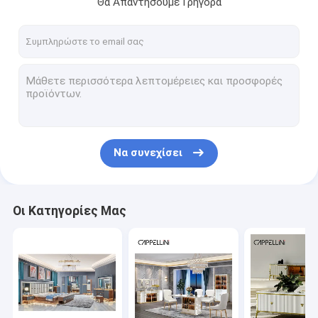
Θα Απαντήσουμε Γρήγορα
Γύρος εργοστασίων
Ποιοτικός έλεγχος
επαφή
Νέα
Όλες οι περιπτώσεις
Να συνεχίσει
VR
Οι Κατηγορίες Μας
Έπιπλα συνόλων κρεβατοκάμαρων
Έπιπλα τραπεζαρίας
Έπιπλα καθιστικού