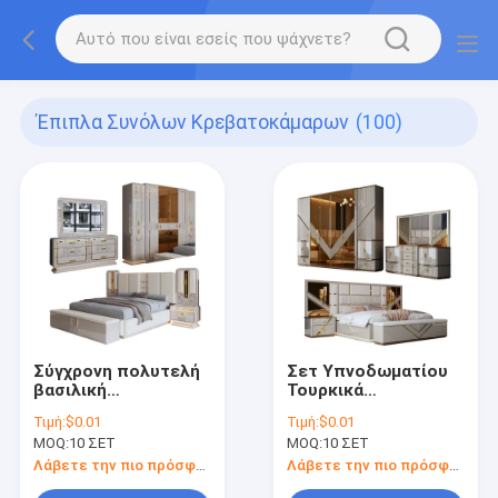
Έπιπλα Συνόλων Κρεβατοκάμαρων
(100)
Σύγχρονη πολυτελή
Σετ Υπνοδωματίου
βασιλική
Τουρκικά
ολοκληρωμένη έδρα
Ολοκληρωμένα
Τιμή:
$0.01
Τιμή:
$0.01
σετ ξύλο βασιλικό
Πολυτελείας,
MOQ:
10 ΣΕΤ
MOQ:
10 ΣΕΤ
μέγεθος
Αποθήκευση
κρεβατοκάμαρα
Σπιτιού, Διπλό
Λάβετε την πιο πρόσφατη τιμή
Λάβετε την πιο πρόσφατη τιμή
σπίτι διπλό ξύλινο
Κρεβάτι, Ξύλινο