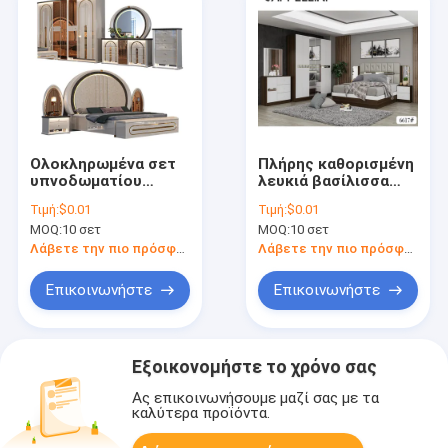
Ολοκληρωμένα σετ
Πλήρης καθορισμένη
υπνοδωματίου
λευκιά βασίλισσα
Τουρκικά σετ
Mattress Storage
Τιμή:
$0.01
Τιμή:
$0.01
υπνοδωματίου
Nightstands
MOQ:
10 σετ
MOQ:
10 σετ
Έπιπλα king Size
επίπλων συνόλων
Κρεβάτι Βασιλικό
κρεβατοκάμαρων
Λάβετε την πιο πρόσφατη τιμή
Λάβετε την πιο πρόσφατη τιμή
Ξύλινο Πλαίσιο
Μοντέρνα Πολυτελή
Επικοινωνήστε
Επικοινωνήστε
Έπιπλα
Υπνοδωματίου
Εξοικονομήστε το χρόνο σας
Ας επικοινωνήσουμε μαζί σας με τα
καλύτερα προϊόντα.