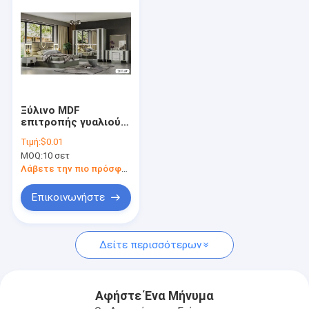
Ξύλινο MDF
επιτροπής γυαλιού
κρεβατοκάμαρων
Τιμή:
$0.01
λευκό κομμό μαύρο
MOQ:
10 σετ
Nightstand
κρεβατιών
Λάβετε την πιο πρόσφατη τιμή
βασιλιάδων επίπλων
καθορισμένο
Επικοινωνήστε
Αρχική Σελίδα
Δείτε περισσότερων
Προϊόντα
Σχετικά με εμάς
Αφήστε Ένα Μήνυμα