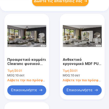
Δώστε τις απαιτήσεις σας
Προαιρετικό κομμάτι
Ανθεκτικό
Clearanc φυσικού
εργονομικό MDF PU
μεγέθους ODM
επιτροπής επίπλων
Τιμή:
$0.01
Τιμή:
$0.01
συνόλων
συνόλων
MOQ:
10 σετ
MOQ:
10 σετ
κρεβατοκάμαρων
κρεβατοκάμαρων
μεγέθους
ξύλινο υλικό γυαλιού
Λάβετε την πιο πρόσφατη τιμή
Λάβετε την πιο πρόσφατη τιμή
βασιλιάδων
χρώματος
Επικοινωνήστε
Επικοινωνήστε