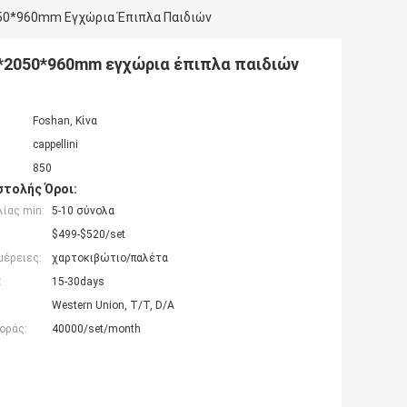
050*960mm Εγχώρια Έπιπλα Παιδιών
0*2050*960mm εγχώρια έπιπλα παιδιών
Foshan, Κίνα
cappellini
850
τολής Όροι:
ίας min:
5-10 σύνολα
$499-$520/set
μέρειες:
χαρτοκιβώτιο/παλέτα
:
15-30days
Western Union, T/T, D/A
οράς:
40000/set/month