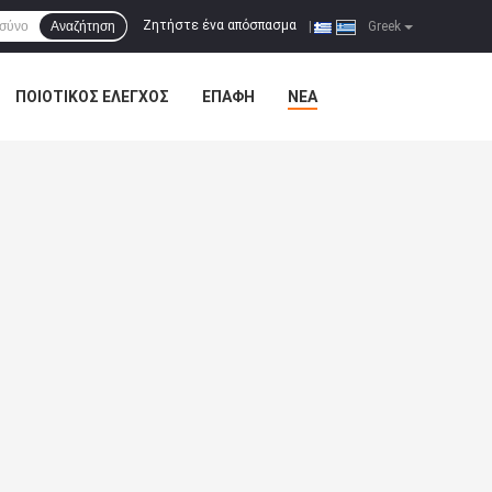
Ζητήστε ένα απόσπασμα
Αναζήτηση
|
Greek
ΠΟΙΟΤΙΚΌΣ ΈΛΕΓΧΟΣ
ΕΠΑΦΉ
ΝΈΑ