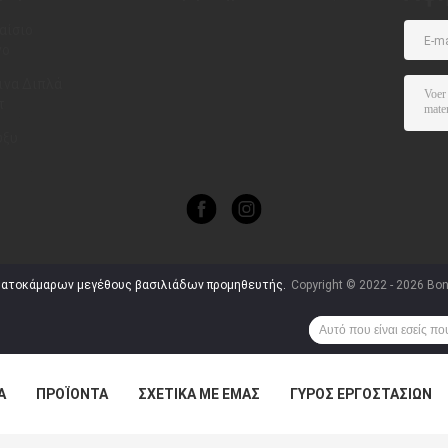
αίσιο
νο
en size
ινα Διπλά
τ
 Ξύλινο
ύξυ
σιο Σύγχρονο
μπλήρωμα
εβατοκάμαρων μεγέθους βασιλιάδων προμηθευτής.
Copyright © 2022 - 2026 Bonv
Α
ΠΡΟΪΌΝΤΑ
ΣΧΕΤΙΚΆ ΜΕ ΕΜΆΣ
ΓΎΡΟΣ ΕΡΓΟΣΤΑΣΊΩΝ
ΠΤΏΣΕΙΣ
VR