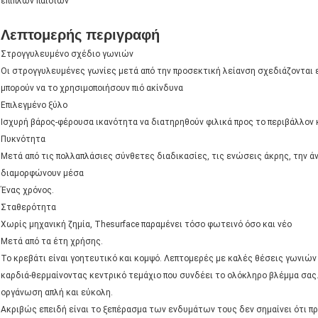
επίπλων παιδιών
ΠΤΏΣΕΙΣ
VR
Λεπτομερής περιγραφή
Στρογγυλευμένο σχέδιο γωνιών
Οι στρογγυλευμένες γωνίες μετά από την προσεκτική λείανση σχεδιάζονται εξ
μπορούν να το χρησιμοποιήσουν πιό ακίνδυνα
Επιλεγμένο ξύλο
Sorry! This product is no longer available.
Ισχυρή βάρος-φέρουσα ικανότητα να διατηρηθούν φιλικά προς το περιβάλλον κ
Πυκνότητα
Μετά από τις πολλαπλάσιες σύνθετες διαδικασίες, τις ενώσεις άκρης, την ά
Let's see if there are any related products that interest you
διαμορφώνουν μέσα
Ένας χρόνος.
Σταθερότητα
Χωρίς μηχανική ζημία, Thesurface παραμένει τόσο φωτεινό όσο και νέο
Μετά από τα έτη χρήσης.
Το κρεβάτι είναι γοητευτικό και κομψό. Λεπτομερές με καλές θέσεις γωνιών κ
καρδιά-θερμαίνοντας κεντρικό τεμάχιο που συνδέει το ολόκληρο βλέμμα σας.
οργάνωση απλή και εύκολη.
Ακριβώς επειδή είναι το ξεπέρασμα των ενδυμάτων τους δεν σημαίνει ότι π