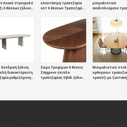
ού Λευκό στρογγυλό
επεκτάσιμη τραπεζαρία
μινιμαλιστικό
ι 6 θέσεων ξύλινο
σετ 6 θέσεων Τραπεζαρία
αναδιπλούμενο τρα
ονο πολυτελές
σπιτιού Οβάλ Ξύλινη
τραπεζαρία έπιπλα
ι και καρέκλες για
πτυσσόμενη τραπεζαρία
τραπεζαρία σπίτι κ
ζαρία
με ράφια αποθήκευσης
ξύλινο μοντέρνο
επεκτάσιμο τραπεζ
Χονδρική ξύλινη
Σώμα Τροφίμων 6 θέσεις
Μινιμαλιστικό στυλ
ελή διανυκτέρευτη
Σύγχρονο έπιπλο
ορθογώνιο τραπεζι
ζαρία ρυθμιζόμενη
τραπεζαρίας Οβάλ ξύλινο
τραπέζι με ζωντανή
ρέψιμη τραπεζαρία
τραπεζικό τραπέζι 6
μεταλλική βάση έπ
 σπίτι
θέσεων Σπίτι Εστιατόριο
τραπεζαρίας ξύλινο
πλούμενο
Τροφικό τραπεζικό σετ
σύγχρονο τραπεζικό
ζαρικό τραπέζι
θέσεων
Αφή
άμαρων
Παιδικά Συγκροτήματα Κοιλάδας