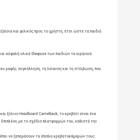
αίσια και φιλικός προς το χρήστη, έτσι ώστε τα παιδιά
αι ασφαλή υλικά Sleepuse των παιδιών τα ειρηνικά
νευ ραφής συγκόλληση, τη λείανση και τη στίλβωση, που
αι ξύλινο Headboard Camelback, το κρεβάτι είναι ένα
 Επιπλέον, με το σχέδιο πλατφορμών του, καθιστά την
ρέπει να ξεπεράσουν τα έπιπλα κρεβατοκάμαρών τους.