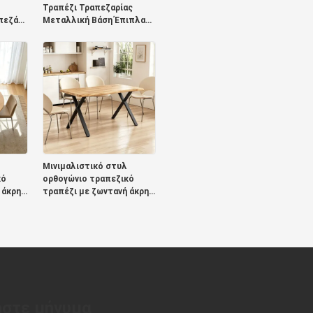
Τραπέζι Τραπεζαρίας
πεζάκι
Μεταλλική Βάση Έπιπλα
Τραπεζαρίας Πέτρινη
ουζίνα
Σχιστόλιθο Κορυφή
Μοντέρνα Τραπεζαρία για
άκι
Διαμέρισμα ξενοδοχείου
Μινιμαλιστικό στυλ
κό
ορθογώνιο τραπεζικό
 άκρη
τραπέζι με ζωντανή άκρη
ιπλα
μεταλλική βάση έπιπλα
τραπεζαρίας ξύλινο
 σετ 6
σύγχρονο τραπεζικό σετ 6
θέσεων
στε μήνυμα