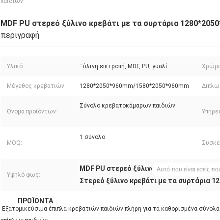
παιδιών
MDF PU στερεό ξύλινο κρεβάτι με τα συρτάρια 1280*205
περιγραφή
Υλικό:
Ξύλινη επιτροπή, MDF, PU, γυαλί
Χρώμα
Μέγεθος κρεβατιών:
1280*2050*960mm/1580*2050*960mm
Διπλω
Σύνολο κρεβατοκάμαρων παιδιών
Όνομα προϊόντων:
Υπηρε
1 σύνολο
MOQ:
Συσκε
MDF PU στερεό ξύλινο κρεβάτι με τα συρ
Υψηλό φως:
Στερεό ξύλινο κρεβάτι με τα συρτάρια 
Α
ΠΡΟΪΌΝΤΑ
ΣΧΕΤΙΚΆ ΜΕ ΕΜΆΣ
ΓΎΡΟΣ ΕΡΓΟΣΤΑΣΊΩΝ
Εξατομικεύσιμα έπιπλα κρεβατιών παιδιών πλήρη για τα καθορισμένα σύν