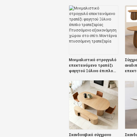
μεταλλική βάση έπιπλα
τραπε
τραπεζαρίας απλό
πλαίσ
αναδιπλούμενο ξύλινο
τραπέζ
επάνω επεκτάσιμο
Edge Ξ
τραπεζικό τραπέζι
τραπε
Μινιμαλιστικό στρογγυλό
Σύγχρο
επεκτεινόμενο τραπέζι
αναδι
φαγητού Ξύλινο έπιπλο
επεκτ
τραπεζαρίας Πτυσσόμενο
τραπε
εξοικονόμηση χώρου στο
τραπεζ
σπίτι Μοντέρνα
σκανδι
πτυσσόμενη τραπεζαρία
πολυτ
τραπε
Σκανδιναβικό σύγχρονο
Σκανδι