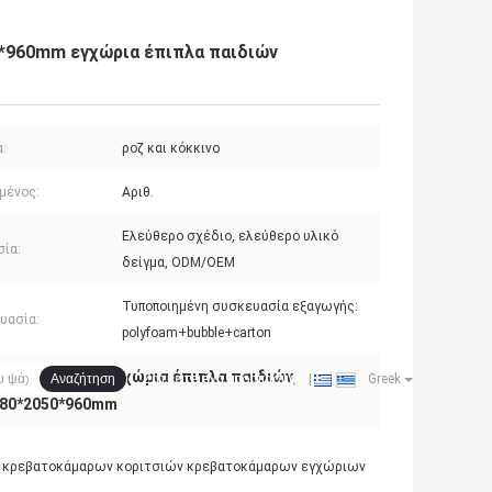
0*960mm εγχώρια έπιπλα παιδιών
:
ροζ και κόκκινο
μένος:
Αριθ.
Ελεύθερο σχέδιο, ελεύθερο υλικό
σία:
δείγμα, ODM/OEM
Τυποποιημένη συσκευασία εξαγωγής:
υασία:
polyfoam+bubble+carton
τάρια
MDF PU εγχώρια έπιπλα παιδιών
,
,
Ζητήστε ένα απόσπασμα
Αναζήτηση
|
Greek
1280*2050*960mm
ΠΟΙΟΤΙΚΌΣ ΈΛΕΓΧΟΣ
ΕΠΑΦΉ
ΝΈΑ
ολα κρεβατοκάμαρων κοριτσιών κρεβατοκάμαρων εγχώριων