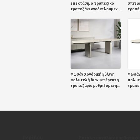
επεκτάσιμο τραπεζικό
σπιτι
τραπεζάκι αναδιπλούμενο
τραπέζ
ξύλινο έπιπλο
σύγχρ
τραπεζαρίας
τραπέζ
μινιμαλιστικό στρώμα
τραπε
αναδιπλούμενου
τραπεζικού τραπεζιού
από στερεό ξύλο
Φωσάν Χονδρική ξύλινη
Φωσάν 
πολυτελή διανυκτέρευτη
πολυτ
τραπεζαρία ρυθμιζόμενη
τραπε
μετατρέψιμη τραπεζαρία
μετατ
έπιπλα σπίτι
έπιπλα
αναδιπλούμενο
αναδι
τραπεζαρικό τραπέζι
τραπε
περίπου
Έπιπλα συνόλων κρεβατοκ