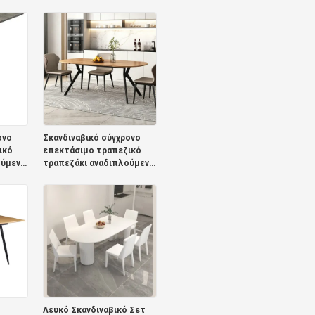
μενο
τραπέζι αναδιπλούμενο
ς απλό
έπιπλο τραπεζαρίας απλό
μενο
στρογγυλό ρυθμιζόμενο
ικό
επεκτάσιμο τραπεζικό
τραπέζι
ονο
Σκανδιναβικό σύγχρονο
ικό
επεκτάσιμο τραπεζικό
ούμενο
τραπεζάκι αναδιπλούμενο
ξύλινο έπιπλο
τραπεζαρίας
μα
μινιμαλιστικό στρώμα
αναδιπλούμενου
ιού
τραπεζικού τραπεζιού
από στερεό ξύλο
Λευκό Σκανδιναβικό Σετ