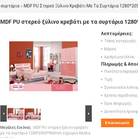
α συρτάρια
MDF PU Στερεό Ξύλινο Κρεβάτι Με Τα Συρτάρια 1280*2
MDF PU στερεό ξύλινο κρεβάτι με τα συρτάρια 128
Λεπτομέρειες:
Τόπος καταγωγής:
Μάρκα:
Αριθμό μοντέλου:
Πληρωμής & Αποσ
Ποσότητα παραγγελ
Τιμή:
Συσκευασία λεπτο
Χρόνος παράδοσης
Όροι πληρωμής:
Δυνατότητα προσφ
Επικοινωνία
Μεγάλες Εικόνας :
MDF PU στερεό ξύλινο κρεβάτι
με τα συρτάρια 1280*2050*960mm εγχώρια έπιπλα