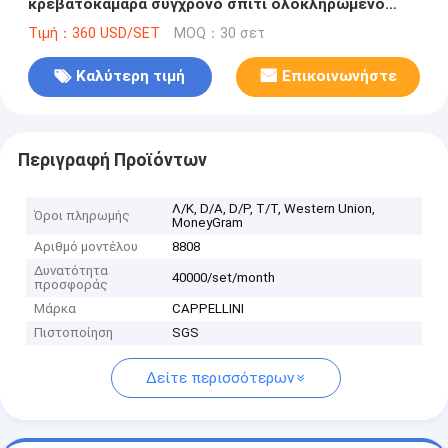
κρεβατοκάμαρα σύγχρονο σπίτι ολοκληρωμένο
ξύλινο πλαίσιο κρεβατοκάμαρα έπιπλα
Τιμή：360 USD/SET
MOQ：30 σετ
Καλύτερη τιμή
Επικοινωνήστε
Περιγραφή Προϊόντων
Λ/Κ, D/A, D/P, T/T, Western Union,
Όροι πληρωμής
MoneyGram
Αριθμό μοντέλου
8808
Δυνατότητα
40000/set/month
προσφοράς
Μάρκα
CAPPELLINI
Πιστοποίηση
SGS
Δείτε περισσότερων