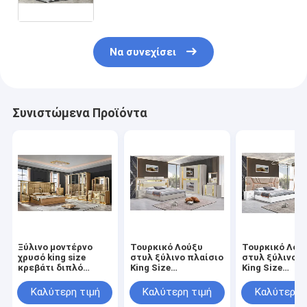
έπιπλα
Να συνεχίσει
Συνιστώμενα Προϊόντα
Ξύλινο μοντέρνο
Τουρκικό Λούξυ
Τουρκικό Λού
χρυσό king size
στυλ ξύλινο πλαίσιο
στυλ ξύλινο π
κρεβάτι διπλό
King Size
King Size
master room βίλα
κρεβατοκάμαρα Led
κρεβατοκάμαρ
σπίτι βασιλικό full
Headboard μοντέρνο
Headboard μο
Καλύτερη τιμή
Καλύτερη τιμή
Καλύτερη 
queen ξύλινο
κλασικό πλήρες
κλασικό πλήρ